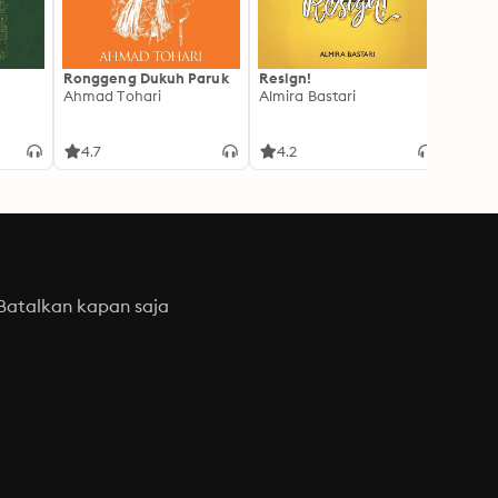
Ronggeng Dukuh Paruk
Resign!
Hujan
Ahmad Tohari
Almira Bastari
Tere L
4.7
4.2
4.7
Batalkan kapan saja