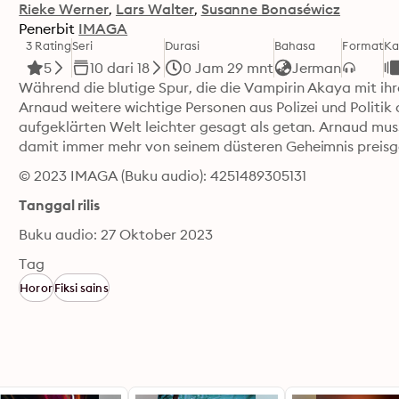
Rieke Werner
Lars Walter
Susanne Bonaséwicz
Penerbit
IMAGA
3 Rating
Seri
Durasi
Bahasa
Format
Ka
5
10 dari 18
0 Jam 29 mnt
Jerman
Während die blutige Spur, die die Vampirin Akaya mit ihr
Arnaud weitere wichtige Personen aus Polizei und Politik au
aufgeklärten Welt leichter gesagt als getan. Arnaud muss
damit immer mehr von seinem düsteren Geheimnis preisg
© 2023 IMAGA (Buku audio): 4251489305131
Tanggal rilis
Buku audio: 27 Oktober 2023
Tag
Horor
Fiksi sains