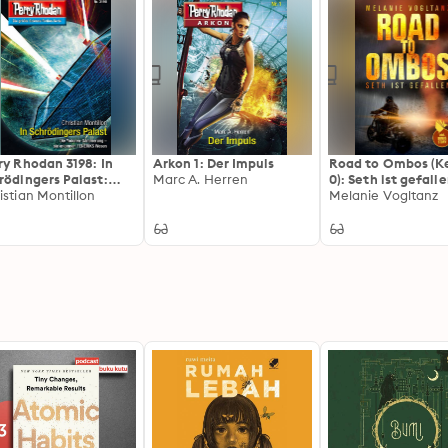
ry Rhodan 3198: In
Arkon 1: Der Impuls
Road to Ombos (
rödingers Palast:
Marc A. Herren
0): Seth ist gefall
ry Rhodan-Zyklus
istian Montillon
Melanie Vogltanz
aotarchen"