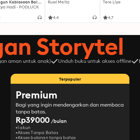
gun Kebiasaan Baik
Ruwi Meita
Tere Liye
ikit Demi Sedikit
tya Hadi - PODLUCK
0
4.4
4.7
gan Storytel
gan aman untuk anak)
Unduh buku untuk akses offline
Terpopuler
Premium
Bagi yang ingin mendengarkan dan membaca
tanpa batas.
Rp39000
/bulan
1 akun
Akses Tanpa Batas
Akses bulanan tanpa batas