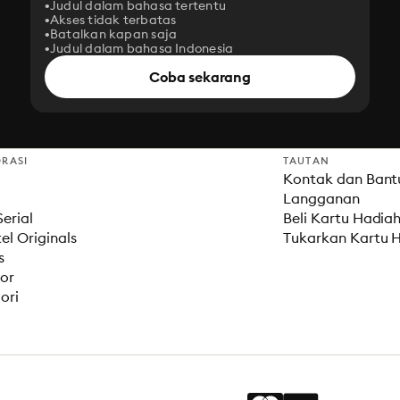
Judul dalam bahasa tertentu
Akses tidak terbatas
Batalkan kapan saja
Judul dalam bahasa Indonesia
Coba sekarang
ORASI
TAUTAN
Kontak dan Bant
Langganan
erial
Beli Kartu Hadia
el Originals
Tukarkan Kartu 
s
or
ori