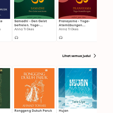
te
Samadhi - Den Geist
Pranayama - Yoga-
Das g
befreien. Yoga-
Atemübungen
Hörbu
,
h
Meditationen (Gekürzte
Anna Trökes
(Gekürzte Fassung)
Anna Trökes
Lesef
Anna 
e
Fassung)
es
 &
Lihat semua judul
Ronggeng Dukuh Paruk
Hujan
Resig