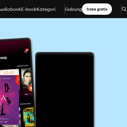
Audiobook
E-book
Kategori
Gabung
Coba gratis