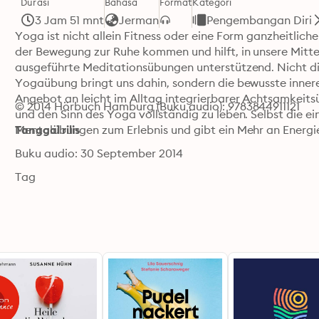
Durasi
Bahasa
Format
Kategori
3 Jam 51 mnt
Jerman
Pengembangan Diri
Yoga ist nicht allein Fitness oder eine Form ganzheitliche
der Bewegung zur Ruhe kommen und hilft, in unsere Mitte
ausgeführte Meditationsübungen unterstützend. Nicht die
Yogaübung bringt uns dahin, sondern die bewusste innere H
Angebot an leicht im Alltag integrierbarer Achtsamkeits
© 2014 Hörbuch Hamburg (Buku audio): 9783844911121
und den Sinn des Yoga vollständig zu leben. Selbst die e
Mentalübungen zum Erlebnis und gibt ein Mehr an Energie
Tanggal rilis
Buku audio: 30 September 2014
Tag