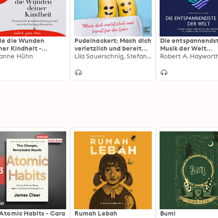
le die Wunden
Pudelnackert: Mach dich
Die entspannends
ner Kindheit -
verletzlich und bereit
Musik der Welt
umatische
anne Hühn
für die Liebe
Lila Sauerschnig, Stefanie Scharaweger
(Meditation, Yoga
Robert A. Haywort
dheitserfahrungen
Hypnose): Heilend
 toxische Erziehung
Klänge für geistig
rwinden (Ungekürzte
Wohlbefinden,
ung): Traumatische
Stressabbau, Ruhe
dheitserfahrungen
Konzentration
 toxische Erziehung
rwinden
 Atomic Habits - Cara
Rumah Lebah
Bumi