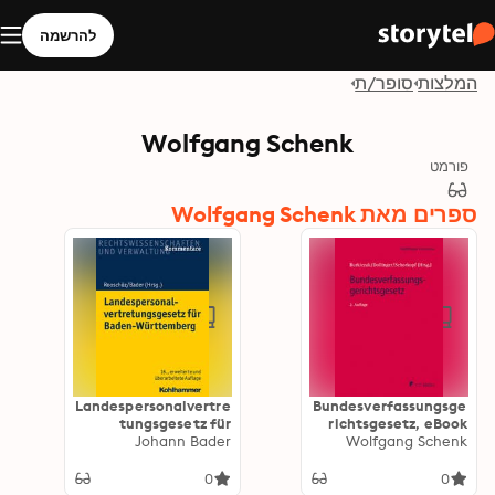
להרשמה
המלצות
סופר/ת
Wolfgang Schenk
פורמט
ספרים מאת Wolfgang Schenk
Landespersonalvertre
Bundesverfassungsge
tungsgesetz für
richtsgesetz, eBook
Baden-Württemberg
Johann Bader
Wolfgang Schenk
0
0