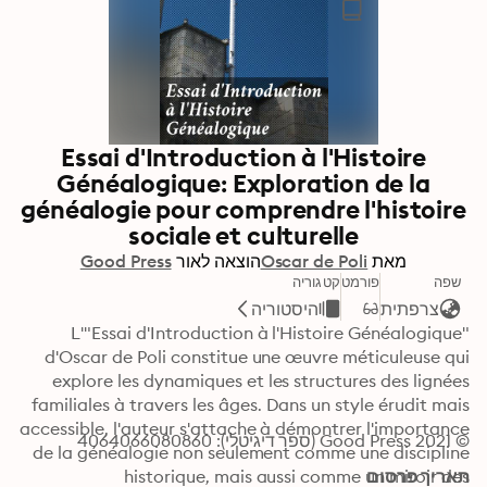
Essai d'Introduction à l'Histoire
Généalogique: Exploration de la
généalogie pour comprendre l'histoire
sociale et culturelle
מאת
Oscar de Poli
הוצאה לאור
Good Press
שפה
פורמט
קטגוריה
צרפתית
היסטוריה
L'"Essai d'Introduction à l'Histoire Généalogique" 
d'Oscar de Poli constitue une œuvre méticuleuse qui 
explore les dynamiques et les structures des lignées 
familiales à travers les âges. Dans un style érudit mais 
accessible, l'auteur s'attache à démontrer l'importance 
© 2021 Good Press (ספר דיגיטלי): 4064066080860
de la généalogie non seulement comme une discipline 
תאריך פרסום
historique, mais aussi comme un miroir des 