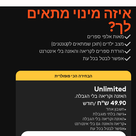
Généalogique" est vivement recommandé à ceux qui 
איזה מינוי מתאים
souhaitent approfondir leur compréhension de 
l'intersection entre l'histoire individuelle et collective. 
לך?
Ce livre n'est pas seulement une ressource utile pour les 
chercheurs et les historiens amateurs ; il offre 
également un éclairage fascinant sur la manière dont 
מאות אלפי ספרים
les histoires familiales façonnent notre conception du 
מצב ילדים (תוכן שמתאים לקטנטנים)
monde contemporain. Cet ouvrage est donc essentiel 
הורדת ספרים לקריאה והאזנה בלי אינטרנט
pour tout lecteur désireux d'explorer les racines de 
אפשר לבטל בכל עת
notre humanité.
הבחירה הכי פופולרית
Unlimited
האזנה וקריאה בלי הגבלה.
49.90 ש"ח
/חודש
חשבון אחד
גישה בלתי מוגבלת
האזנה וקריאה בלי הגבלה
קריאה והאזנה גם בלי אינטרנט
אפשר לבטל בכל עת