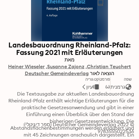
Landesbauordnung Rheinland-Pfalz:
Fassung 2021 mit Erläuterungen
מאת
Heiner Wieseler
Susanne Zajonz
Christian Teuchert
הוצאה לאור
Deutscher Gemeindeverlag
שפה
פורמט
קטגוריה
גרמנית
עיון
Die Textausgabe zur aktuellen Landesbauordnung 
Rheinland-Pfalz enthält wichtige Erläuterungen für die 
praktische Gesetzesanwendung und gibt in einer 
Einführung einen Überblick über den Stand der 
bisherigen Gesetzesentwicklung. Die 
© 2022 Deutscher Gemeindeverlag (ספר דיגיטלי): 
Abstandsflächenbestimmungen werden erläutert und 
9783555022536
mit 45 Zeichnungen anschaulich dargestellt. Ein 