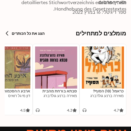
תאריך פרסום
detailliertes Stichwortverzeichnis erleichtert die 
Handhabung des Gesetzestextes.
ספר דיגיטלי: 16 במרץ 2022
מומלצים למתחילים
הצג את כל הכותרים
כראמל (10) הסוף?
סבתא בורחת מהבית
ארבע ההסכמות
מאירה ברנע גולדברג
מאירה ברנע גולדברג
דון מיגל רואיס
4.5
4.3
4.7