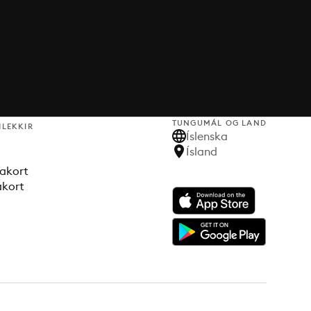
TUNGUMÁL OG LAND
HLEKKIR
Íslenska
Ísland
akort
akort