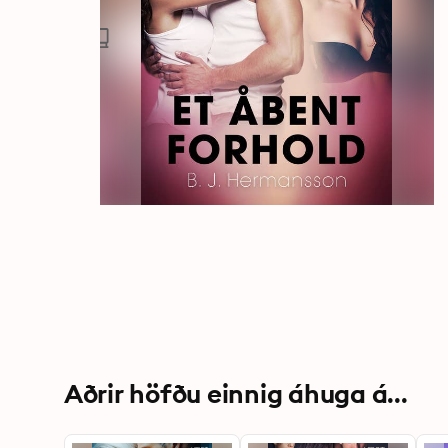
Aðrir höfðu einnig áhuga á...