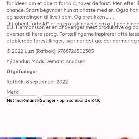
for ideen om et åbent forhold, tøver de først. Men efter li
chance. Snart begynder hun at chatte med en. Også han.
og spændingen til live i dem. Og erotikken ...

"Et åbent forhold" er en erotisk novelle om at finde hina
B.J. Hermansson er en af Sveriges mest produktive og popu
oversat til flere sprog. Fortællingerne inspirerer ofte læ
etablerede forestillinger, især når det gælder normer og 
© 2022 Lust (Rafbók): 9788726502305
Þýðendur: Mads Demant Knudsen
Útgáfudagur
Rafbók: 8 september 2022
Merki
Nútímarómantík
Swinger / opin sambönd erótík