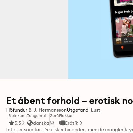
Et åbent forhold – erotisk no
Höfundur
B. J. Hermansson
Útgefandi
Lust
8 einkunn
Tungumál
Gerð
Flokkur
3.3
danska
Erótík
Intet er som før. De elsker hinanden, men de mangler kryd