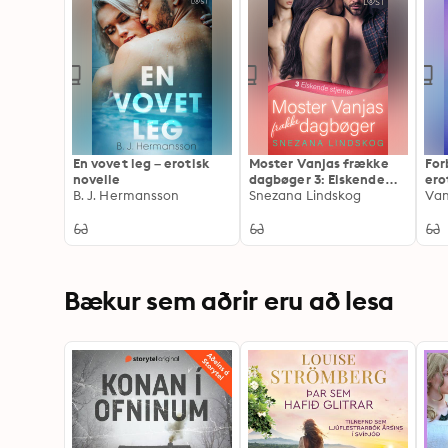
En vovet leg – erotisk
Moster Vanjas frække
For
novelle
dagbøger 3: Elskende
ero
B. J. Hermansson
stjerner - erotisk novelle
Snezana Lindskog
Van
Bækur sem aðrir eru að lesa