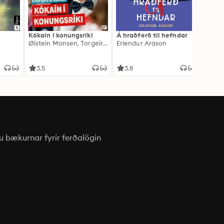
Kókaín í konungsríki
Á hraðferð til hefndar
Engla
Øistein Monsen, Torgeir Krokfjord
Erlendur Arason
Lucind
3.5
3.8
4.6
u bækurnar fyrir ferðalögin