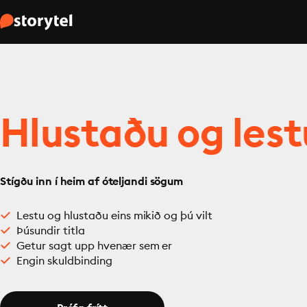
Hlustaðu og lest
Stígðu inn í heim af óteljandi sögum
Lestu og hlustaðu eins mikið og þú vilt
Þúsundir titla
Getur sagt upp hvenær sem er
Engin skuldbinding