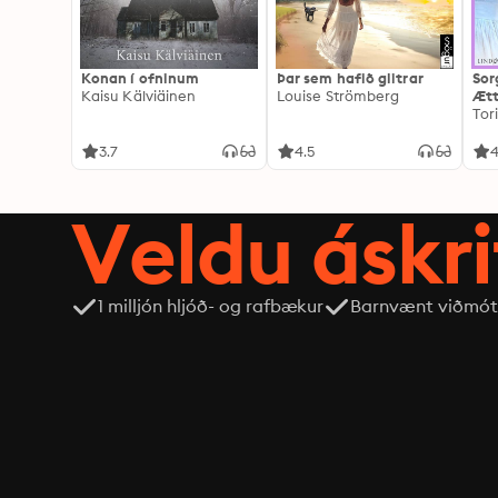
Konan í ofninum
Þar sem hafið glitrar
Sor
Kaisu Kälviäinen
Louise Strömberg
Ætt
Tor
3.7
4.5
4
Veldu áskri
1 milljón hljóð- og rafbækur
Barnvænt viðmót