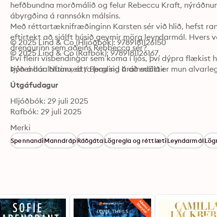
hefðbundna morðmálið og felur Rebeccu Kraft, nýráðnum 
ábyrgðina á rannsókn málsins. 

Með réttartæknifræðinginn Karsten sér við hlið, hefst ran
eftirtekt að sjálft húsið geymir mörg leyndarmál. Hvers v
© 2025 Lind & Co (Hljóðbók): 9789181126150
drengurinn sem aðeins Rebbecca sér?

© 2025 Lind & Co (Rafbók): 9789181126167
Því fleiri vísbendingar sem koma í ljós, því dýpra flækist 
sjón á háaloftinu, átta þau sig á að málið er mun alvarle
Þýðendur: Nuanxed / Berglind Þráinsdóttir
Útgáfudagur
Hljóðbók: 29 juli 2025
Rafbók: 29 juli 2025
Merki
Spennandi
Manndráp
Ráðgáta
Lögregla og réttlæti
Leyndarmál
Lög