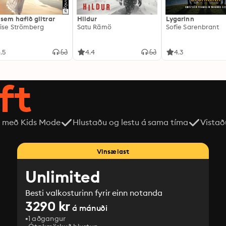
 sem hafið glitrar
Hildur
Lygarinn
ise Strömberg
Satu Rämö
Sofie Sarenbrant
.5
4.4
4.3
ft
 með Kids Mode
Hlustaðu og lestu á sama tíma
Vistað
Vinsælast
Unlimited
Besti valkosturinn fyrir einn notanda
3290 kr
á mánuði
1 aðgangur