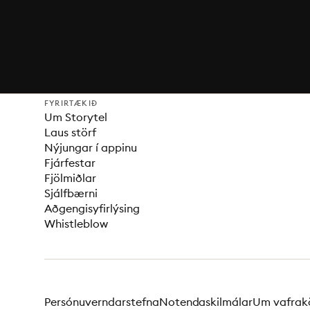
FYRIRTÆKIÐ
Um Storytel
Laus störf
Nýjungar í appinu
Fjárfestar
Fjölmiðlar
Sjálfbærni
Aðgengisyfirlýsing
Whistleblow
Persónuverndarstefna
Notendaskilmálar
Um vafrak