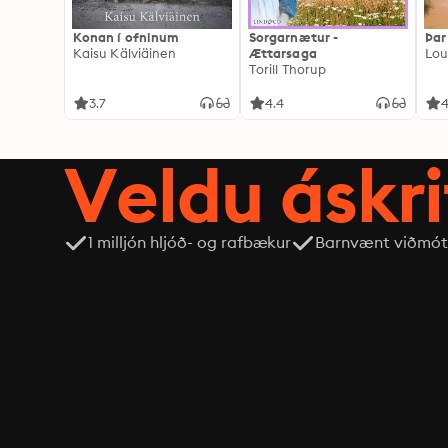
Konan í ofninum
Sorgarnætur -
Þar
Kaisu Kälviäinen
Ættarsaga
Lou
Torill Thorup
3.7
4.4
4
Veldu áskri
1 milljón hljóð- og rafbækur
Barnvænt viðmót