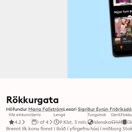
Rökkurgata
Höfundur
Maria Fallström
Lesari
Sigríður Eyrún Friðriksdó
436 einkunn
Sería
Lengd
Tungumál
Gerð
Flokk
4.2
1 af 4
9 Klst. 3 mín.
íslenska
G
Brennt lík konu finnst í íbúð í yfirgefnu húsi í miðborg Sto