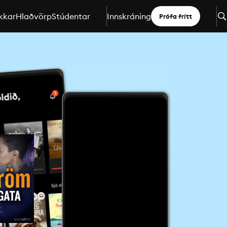
kkar
Hlaðvörp
Stúdentar
Innskráning
Prófa frítt