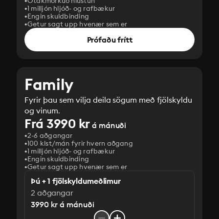
Ótakmörkuð hlustun
1 milljón hljóð- og rafbækur
Engin skuldbinding
Getur sagt upp hvenær sem er
Prófaðu frítt
Family
Fyrir þau sem vilja deila sögum með fjölskyldu
og vinum.
Frá 3990 kr
á mánuði
2-6 aðgangar
100 klst/mán fyrir hvern aðgang
1 milljón hljóð- og rafbækur
‎Engin skuldbinding
Getur sagt upp hvenær sem er
Þú + 1 fjölskyldumeðlimur
2 aðgangar
3990 kr á mánuði