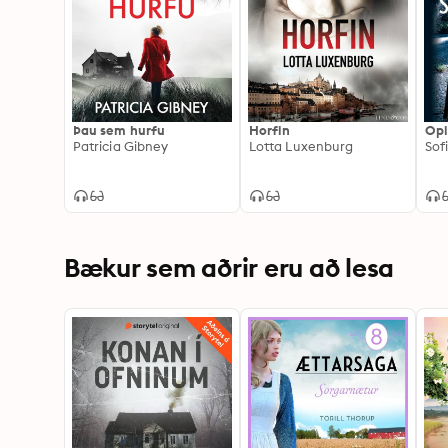
Þau sem hurfu
Horfin
Opi
Patricia Gibney
Lotta Luxenburg
Sof
Bækur sem aðrir eru að lesa