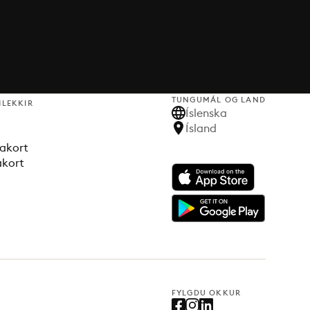
TUNGUMÁL OG LAND
HLEKKIR
Íslenska
Ísland
akort
akort
FYLGDU OKKUR