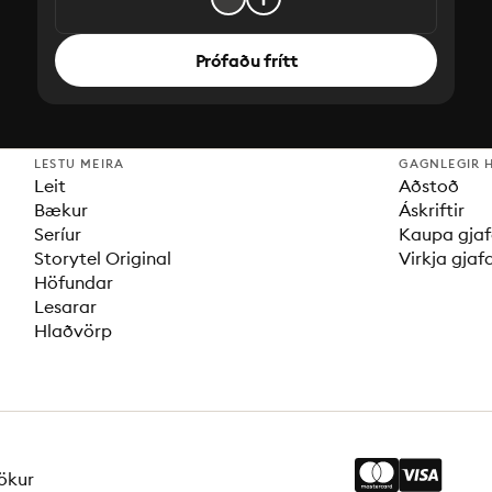
Prófaðu frítt
LESTU MEIRA
GAGNLEGIR 
Leit
Aðstoð
Bækur
Áskriftir
Seríur
Kaupa gjaf
Storytel Original
Virkja gjaf
Höfundar
Lesarar
Hlaðvörp
ökur