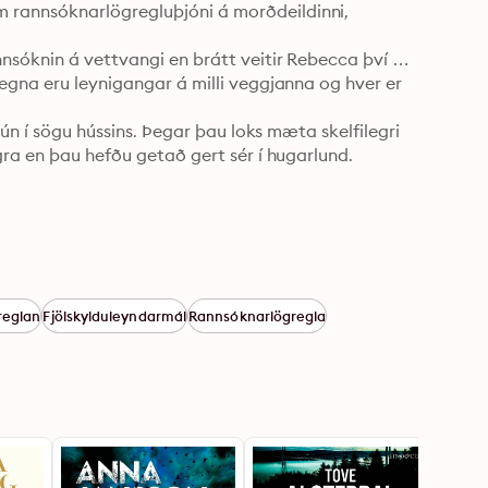
rannsóknarlögregluþjóni á morðdeildinni, 
nsóknin á vettvangi en brátt veitir Rebecca því 
egna eru leynigangar á milli veggjanna og hver er 
hún í sögu hússins. Þegar þau loks mæta skelfilegri 
gra en þau hefðu getað gert sér í hugarlund.
reglan
Fjölskylduleyndarmál
Rannsóknarlögregla