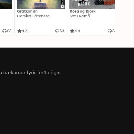
Grátkonan
Rósa og Björk
Engla
Camilla Läckberg
Satu Ramö
Lucind
4.3
4.4
4.6
u bækurnar fyrir ferðalögin