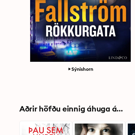
Sýnishorn
Aðrir höfðu einnig áhuga á...