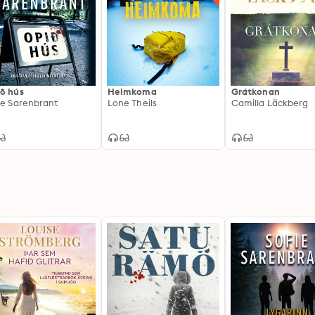
ð hús
Heimkoma
Grátkonan
ie Sarenbrant
Lone Theils
Camilla Läckberg