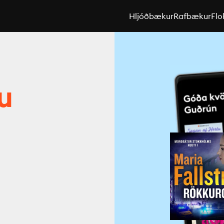
Hljóðbækur
Rafbækur
Flo
u