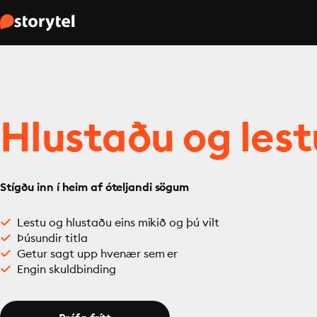
Hlustaðu og lest
Stígðu inn í heim af óteljandi sögum
Lestu og hlustaðu eins mikið og þú vilt
Þúsundir titla
Getur sagt upp hvenær sem er
Engin skuldbinding