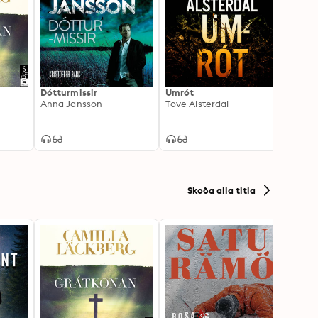
Dótturmissir
Umrót
Merkt
Anna Jansson
Tove Alsterdal
Emeli
Skoða alla titla