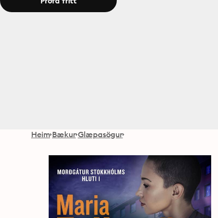
Prófa frítt
Heim
Bækur
Glæpasögur