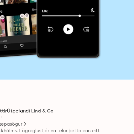
ttir
Útgefandi
Lind & Co
ur
læpasögur
kkhólms. Lögreglustjórinn telur þetta enn eitt 