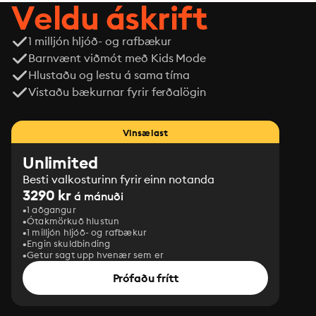
Veldu áskrift
1 milljón hljóð- og rafbækur
Barnvænt viðmót með Kids Mode
Hlustaðu og lestu á sama tíma
Vistaðu bækurnar fyrir ferðalögin
Vinsælast
Unlimited
Besti valkosturinn fyrir einn notanda
3290 kr
á mánuði
1 aðgangur
Ótakmörkuð hlustun
1 milljón hljóð- og rafbækur
Engin skuldbinding
Getur sagt upp hvenær sem er
Prófaðu frítt