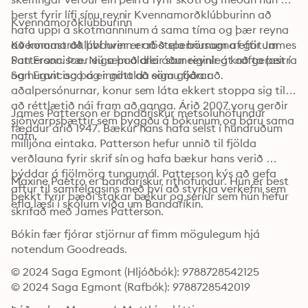
berst fyrir lífi sínu reynir Kvennamorðklúbburinn að 
Kvennamorðklúbburinn
hafa uppi á skotmanninum á sama tíma og þær reyna 
að komast að því hver er að stela börnum af götum 
Kvennamorðklúbburinn er röð spennusagna eftir James 
San Francisco. Nú sem aldrei áður reynir á krafta þeirra 
Patterson. Þær eiga það allar sameiginlegt að gerast í 
og hugvit og þá er gott að eiga góða að.
San Francisco og innihalda sömu fjórar 
aðalpersónurnar, konur sem láta ekkert stoppa sig til 
að réttlætið nái fram að ganga. Árið 2007 voru gerðir 
James Patterson er bandarískur metsöluhöfundur 
sjónvarpsþættir sem byggðu á bókunum og báru sama 
fæddur árið 1947. Bækur hans hafa selst í hundruðum 
nafn.
milljóna eintaka. Patterson hefur unnið til fjölda 
verðlauna fyrir skrif sín og hafa bækur hans verið 
þýddar á fjölmörg tungumál. Patterson kýs að gefa 
Maxine Paetro er bandarískur rithöfundur. Hún er best 
aftur til samfélagsins með því að styrkja verkefni sem 
þekkt fyrir bæði stakar bækur og seríur sem hún hefur 
efla læsi í skólum víða um Bandaríkin. 
skrifað með James Patterson.
Bókin fær fjórar stjörnur af fimm mögulegum hjá 
notendum Goodreads.
© 2024 Saga Egmont (Hljóðbók): 9788728542125
© 2024 Saga Egmont (Rafbók): 9788728542019