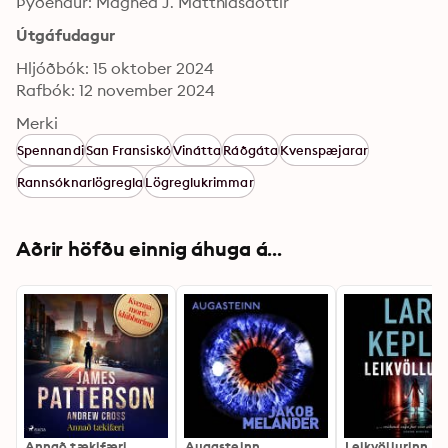
Þýðendur: Magnea J. Matthíasdóttir
Útgáfudagur
Hljóðbók: 15 oktober 2024
Rafbók: 12 november 2024
Merki
Spennandi
San Fransiskó
Vinátta
Ráðgáta
Kvenspæjarar
Rannsóknarlögregla
Lögreglukrimmar
Aðrir höfðu einnig áhuga á...
Annað tækifæri
Augasteinn
Leikvöllurinn