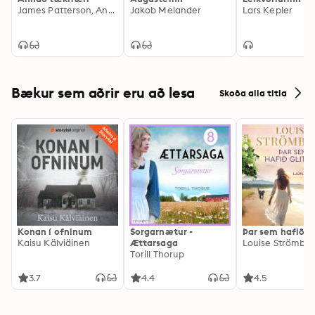
James Patterson, Andrew Gross
Jakob Melander
Lars Kepler
Bækur sem aðrir eru að lesa
Skoða alla titla
Konan í ofninum
Sorgarnætur -
Þar sem hafið gl
Kaisu Kälviäinen
Ættarsaga
Louise Strömbe
Torill Thorup
3.7
4.4
4.5