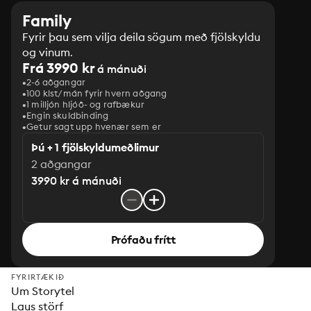
Family
Fyrir þau sem vilja deila sögum með fjölskyldu
og vinum.
Frá 3990 kr
á mánuði
2-6 aðgangar
100 klst/mán fyrir hvern aðgang
1 milljón hljóð- og rafbækur
‎Engin skuldbinding
Getur sagt upp hvenær sem er
Þú + 1 fjölskyldumeðlimur
2 aðgangar
3990 kr á mánuði
Prófaðu frítt
FYRIRTÆKIÐ
Um Storytel
Laus störf