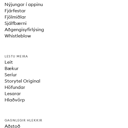
Nýjungar í appinu
Fjárfestar
Fjölmiðlar
Sjálfbærni
Aðgengisyfirlýsing
Whistleblow
LESTU MEIRA
Leit
Bækur
Seríur
Storytel Original
Höfundar
Lesarar
Hlaðvörp
GAGNLEGIR HLEKKIR
Aðstoð