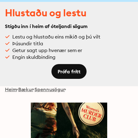
Hlustaðu og lestu
Stígðu inn í heim af óteljandi sögum
Lestu og hlustaðu eins mikið og þú vilt
Þúsundir titla
Getur sagt upp hvenær sem er
Engin skuldbinding
Prófa frítt
Heim
Bækur
Spennusögur