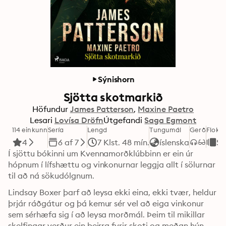
Sýnishorn
Sjötta skotmarkið
Höfundur
James Patterson
Maxine Paetro
Lesari
Lovísa Dröfn
Útgefandi
Saga Egmont
114 einkunn
Sería
Lengd
Tungumál
Gerð
Flokk
4
6 af 7
7 Klst. 48 mín.
íslenska
Sp
Í sjöttu bókinni um Kvennamorðklúbbinn er ein úr 
hópnum í lífshættu og vinkonurnar leggja allt í sölurnar 
til að ná sökudólgnum.
Lindsay Boxer þarf að leysa ekki eina, ekki tvær, heldur 
þrjár ráðgátur og þá kemur sér vel að eiga vinkonur 
sem sérhæfa sig í að leysa morðmál. Þeim til mikillar 
skelfingar verður ein þeirra fyrir skoti og meðan hún 