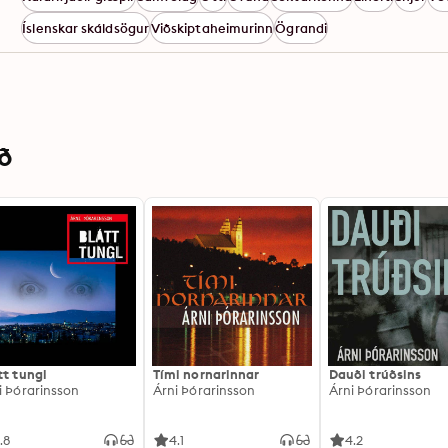
Íslenskar skáldsögur
Viðskiptaheimurinn
Ögrandi
ð
tt tungl
Tími nornarinnar
Dauði trúðsins
i Þórarinsson
Árni Þórarinsson
Árni Þórarinsson
.8
4.1
4.2