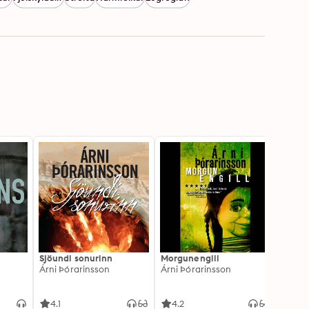
Sjöundi sonurinn
Morgunengill
Ár kat
Árni Þórarinsson
Árni Þórarinsson
Árni Þ
4.1
4.2
4