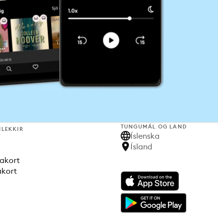
TUNGUMÁL OG LAND
HLEKKIR
Íslenska
Ísland
akort
akort