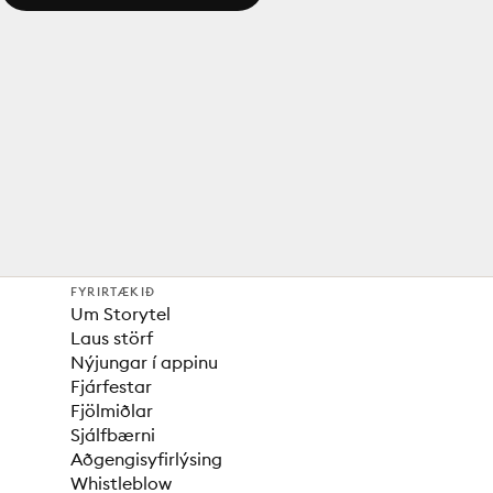
FYRIRTÆKIÐ
Um Storytel
Laus störf
Nýjungar í appinu
Fjárfestar
Fjölmiðlar
Sjálfbærni
Aðgengisyfirlýsing
Whistleblow