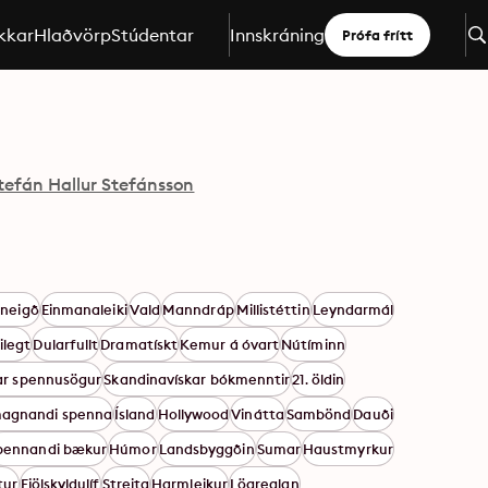
kkar
Hlaðvörp
Stúdentar
Innskráning
Prófa frítt
tefán Hallur Stefánsson
neigð
Einmanaleiki
Vald
Manndráp
Millistéttin
Leyndarmál
legt
Dularfullt
Dramatískt
Kemur á óvart
Nútíminn
ar spennusögur
Skandinavískar bókmenntir
21. öldin
magnandi spenna
Ísland
Hollywood
Vinátta
Sambönd
Dauði
pennandi bækur
Húmor
Landsbyggðin
Sumar
Haustmyrkur
tur
Fjölskyldulíf
Streita
Harmleikur
Lögreglan