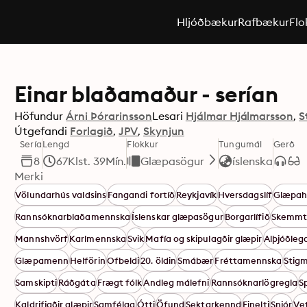
Hljóðbækur
Rafbækur
Flo
Einar blaðamaður - serían
Höfundur
Árni Þórarinsson
Lesari
Hjálmar Hjálmarsson
S
Útgefandi
Forlagið
JPV
Skynjun
Sería
Lengd
Flokkur
Tungumál
Gerð
8
67Klst. 39Mín.
Glæpasögur
íslenska
Merki
Völundarhús valdsins
Fangandi fortíð
Reykjavík
Hversdagslíf
Glæpah
Rannsóknarblaðamennska
Íslenskar glæpasögur
Borgarlífið
Skemmti
Mannshvörf
Karlmennska
Svik
Mafía og skipulagðir glæpir
Alþjóðleg
Glæpamenn
Helförin
Ofbeldi
20. öldin
Smábær
Fréttamennska
Stig
Samskipti
Ráðgáta
Frægt fólk
Andleg málefni
Rannsóknarlögregla
S
Kaldrifjaðir glæpir
Samfélag
Ótti
Öfund
Sektarkennd
Einelti
Snjór
Ve