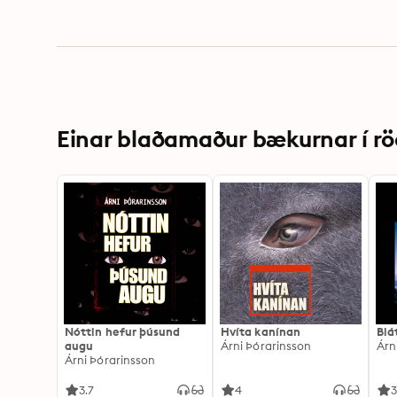
Einar blaðamaður bækurnar í rö
Nóttin hefur þúsund
Hvíta kanínan
Blá
augu
Árni Þórarinsson
Árn
Árni Þórarinsson
3.7
4
3