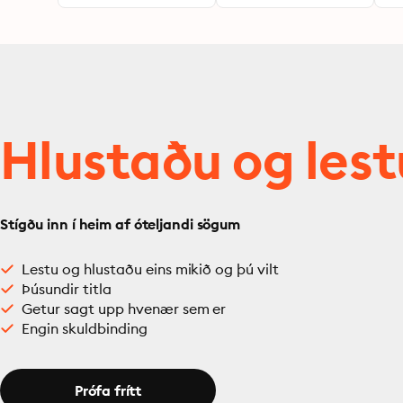
Hlustaðu og lest
Stígðu inn í heim af óteljandi sögum
Lestu og hlustaðu eins mikið og þú vilt
Þúsundir titla
Getur sagt upp hvenær sem er
Engin skuldbinding
Prófa frítt