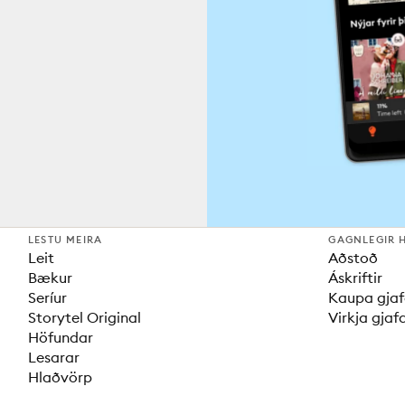
LESTU MEIRA
GAGNLEGIR 
Leit
Aðstoð
Bækur
Áskriftir
Seríur
Kaupa gjaf
Storytel Original
Virkja gjaf
Höfundar
Lesarar
Hlaðvörp