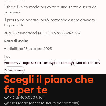
È forse l'unico modo per evitare una Terza guerra dei 
papaveri.
Il prezzo da pagare, però, potrebbe essere davvero 
troppo alto.
© 2025 Mondadori (AUDIO): 9788852165382
Data di uscita
Audiolibro: 15 ottobre 2025
Tag
Academy / Magic School Fantasy
Epic Fantasy
Historical Fantasy
Coinvolgente
Scegli il piano che
fa per te
Più di 400.000 titoli
Kids Mode (accesso sicuro per bambini)