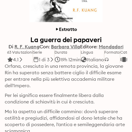
Estratto
La guerra dei papaveri
Di
R. F. Kuang
Con:
Barbara Villa
Editore:
Mondadori
63 Valutazioni
Serie
Durata
Lingua
Formato
Categ
4.1
1 di 3
19h 12min
Italiano
Fa
Orfana, cresciuta in una remota provincia, la giovane 
Rin ha superato senza battere ciglio il difficile esame 
per entrare nella più selettiva accademia militare 
dell'Impero.
Per lei significa essere finalmente libera dalla 
condizione di schiavitù in cui è cresciuta.
Ma la aspetta un difficile cammino: dovrà superare 
ostilità e pregiudizi, affidandosi al dono letale che ha 
scoperto di possedere, l'antica e semileggendaria arte 
sciamanica.