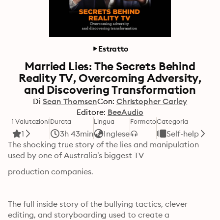
Estratto
Married Lies: The Secrets Behind
Reality TV, Overcoming Adversity,
and Discovering Transformation
Di
Sean Thomsen
Con:
Christopher Carley
Editore:
BeeAudio
1 Valutazioni
Durata
Lingua
Formato
Categoria
1
3h 43min
Inglese
Self-help
The shocking true story of the lies and manipulation 
used by one of Australia’s biggest TV
production companies.
The full inside story of the bullying tactics, clever 
editing, and storyboarding used to create a