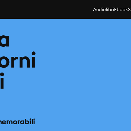
Audiolibri
Ebook
S
za
iorni
i
 memorabili