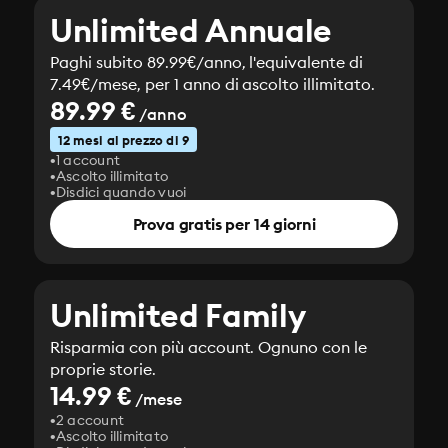
Unlimited Annuale
Paghi subito 89.99€/anno, l'equivalente di
7.49€/mese, per 1 anno di ascolto illimitato.
89.99 €
/anno
12 mesi al prezzo di 9
1 account
Ascolto illimitato
Disdici quando vuoi
Prova gratis per 14 giorni
Unlimited Family
Risparmia con più account. Ognuno con le
proprie storie.
14.99 €
/mese
2 account
Ascolto illimitato