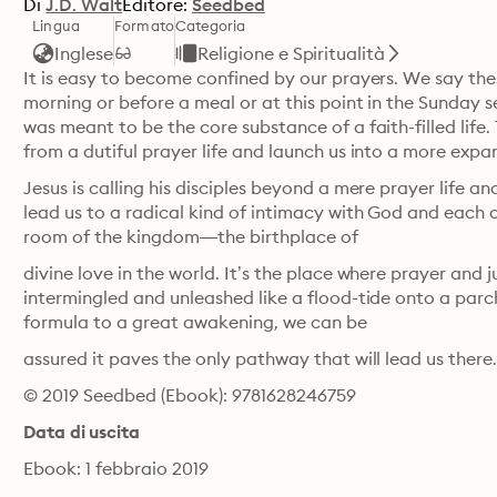
Di
J.D. Walt
Editore:
Seedbed
Lingua
Formato
Categoria
Inglese
Religione e Spiritualità
It is easy to become confined by our prayers. We say thes
morning or before a meal or at this point in the Sunday ser
was meant to be the core substance of a faith-filled life.
from a dutiful prayer life and launch us into a more expan
Jesus is calling his disciples beyond a mere prayer life a
lead us to a radical kind of intimacy with God and each 
room of the kingdom—the birthplace of
divine love in the world. It’s the place where prayer and
intermingled and unleashed like a flood-tide onto a parc
formula to a great awakening, we can be
assured it paves the only pathway that will lead us there
© 2019 Seedbed (Ebook): 9781628246759
Data di uscita
Ebook: 1 febbraio 2019