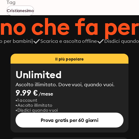
Tag
Cristianesimo
ano che fa per
o per bambini)
Scarica e ascolta offline
Disdici quando
Il più popolare
Unlimited
Ascolto illimitato. Dove vuoi, quando vuoi.
9.99 €
/mese
1 account
Ascolto illimitato
Disdici quando vuoi
Prova gratis per 60 giorni