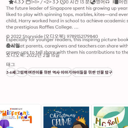
4.3
1<1> / <2> 3
0 시간 13 분
영어
어린
The future leader of Singapore spent his growing up years
liked to play with spinning tops, marbles, kites—and even f
child, Harry worked hard in school to achieve academic s
the prestigious Raffles College. 

© 2022 Storyside (오디오북): 9789152179840
Especially for younger readers, this inspiring picture bo
one that parents, caregivers and teachers can share with 
출시일
grown-ups to tell share with them his contributions to the
오디오북: 2022년 2월 15일
© 2014 by Patrick Yee. Published in paper format in Sin
태그
2022.
3-6세
그림책
어린이를 위한 역사 이야기
아이들을 위한 인물 탐구