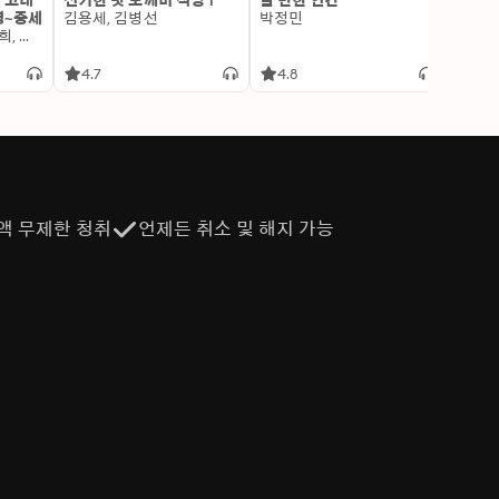
: 고대
신기한 맛 도깨비 식당 1
쓸 만한 인간
변신 
명~중세
김용세, 김병선
박정민
이알찬
김선혜, 정지윤, 노남희, 뭉선생, 윤효식, 이우일, 김선빈, 사회평론 역사연구소
4.7
4.8
4.6
액 무제한 청취
언제든 취소 및 해지 가능