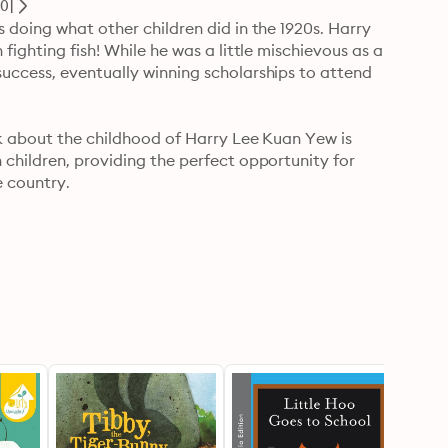
이
 doing what other children did in the 1920s. Harry 
ighting fish! While he was a little mischievous as a 
uccess, eventually winning scholarships to attend 
ok about the childhood of Harry Lee Kuan Yew is 
children, providing the perfect opportunity for 
 country. 

gapore by Epigram Books, recorded by Storyside 