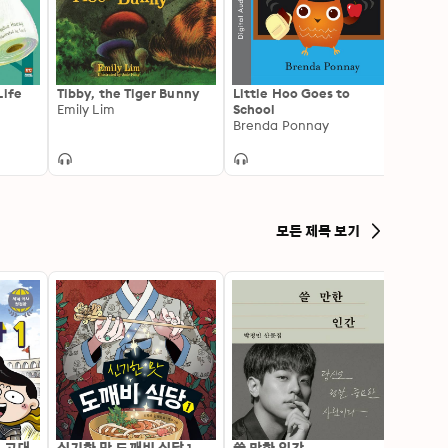
Life
Tibby, the Tiger Bunny
Little Hoo Goes to
Nurse
Emily Lim
School
Rhym
Brenda Ponnay
Campb
모든 제목 보기