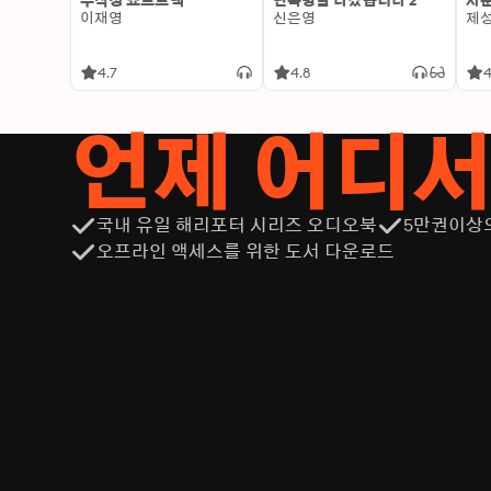
무작정 쇼트트랙
단톡방을 나갔습니다 2
사춘
이재영
신은영
제
4.7
4.8
4
언제 어디
국내 유일 해리포터 시리즈 오디오북
5만권이상
오프라인 액세스를 위한 도서 다운로드