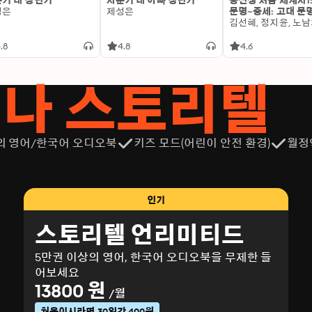
기 대 갱년기
사춘기 대 아빠 갱년기
용선생 처음 세계사1
성은
제성은
문명~중세: 고대 문
.8
4.8
4.6
서나 스토리텔
의 영어/한국어 오디오북
키즈 모드(어린이 안전 환경)
월정
인기
스토리텔 언리미티드
5만권 이상의 영어, 한국어 오디오북을 무제한 들
어보세요
13800 원
/월
처음이시라면 30일간 400원