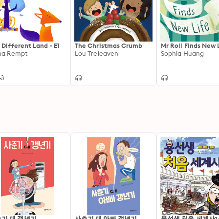
 Different Land - E1
The Christmas Crumb
Mr Roll Finds New 
na Rempt
Lou Treleaven
Sophia Huang