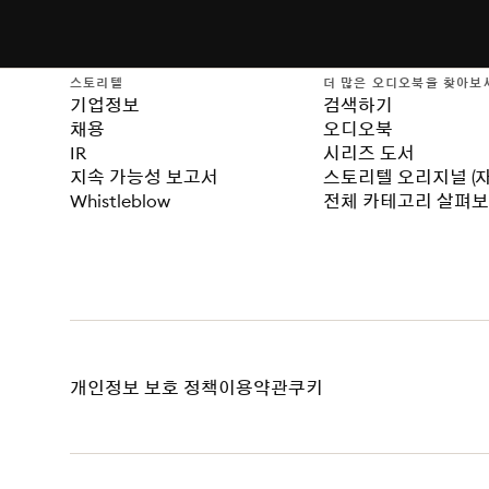
스토리텔
더 많은 오디오북을 찾아보
기업정보
검색하기
채용
오디오북
IR
시리즈 도서
지속 가능성 보고서
스토리텔 오리지널 (
Whistleblow
전체 카테고리 살펴
개인정보 보호 정책
이용약관
쿠키