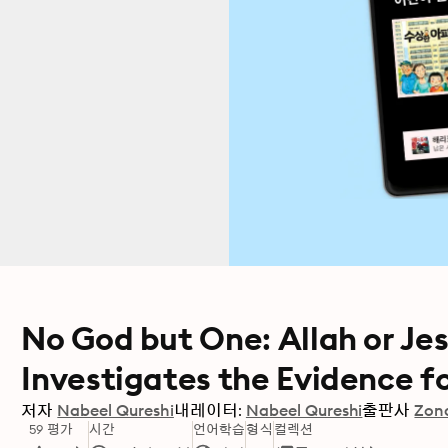
No God but One: Allah or Je
Investigates the Evidence fo
저자
Nabeel Qureshi
내레이터:
Nabeel Qureshi
출판사
Zon
59 평가
시간
언어학습
형식
컬렉션