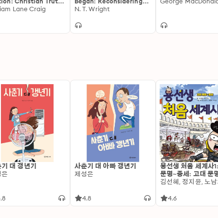
tion: Christian Truth
Began: Reconsidering
George MacDonal
 Apologetics
liam Lane Craig
the Meaning of Jesus's
N. T. Wright
Crucifixion
기 대 갱년기
사춘기 대 아빠 갱년기
용선생 처음 세계사1
성은
제성은
문명~중세: 고대 문
.8
4.8
4.6