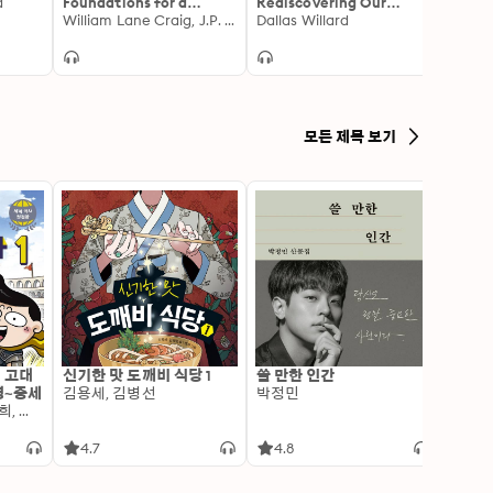
d
Foundations for a
Rediscovering Our
Visio
Christian Worldview:
William Lane Craig, J.P. Moreland
Hidden Life in God
Dallas Willard
What 
N. T. 
2nd Edition
He Ma
모든 제목 보기
: 고대
신기한 맛 도깨비 식당 1
쓸 만한 인간
변신 
명~중세
김용세, 김병선
박정민
이알찬
김선혜, 정지윤, 노남희, 뭉선생, 윤효식, 이우일, 김선빈, 사회평론 역사연구소
4.7
4.8
4.6