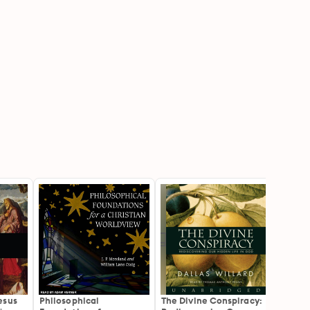
esus
Philosophical
The Divine Conspiracy:
Simpl