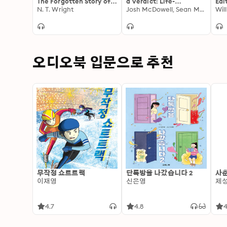
The Forgotten Story of
a Verdict: Life-
Edi
the Gospels
N. T. Wright
Changing Truth for a
Josh McDowell, Sean McDowell
and
Wil
Skeptical World
오디오북 입문으로 추천
무작정 쇼트트랙
단톡방을 나갔습니다 2
사춘
이재영
신은영
제
4.7
4.8
4