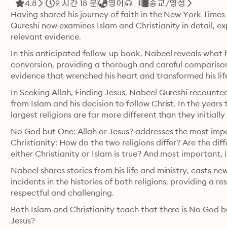
4.8
9 시간 18 분
영어
종교/영성
Having shared his journey of faith in the New York Times 
Qureshi now examines Islam and Christianity in detail, ex
relevant evidence.
In this anticipated follow-up book, Nabeel reveals what h
conversion, providing a thorough and careful comparison 
evidence that wrenched his heart and transformed his lif
In Seeking Allah, Finding Jesus, Nabeel Qureshi recounted
from Islam and his decision to follow Christ. In the years 
largest religions are far more different than they initiall
No God but One: Allah or Jesus? addresses the most impor
Christianity: How do the two religions differ? Are the dif
either Christianity or Islam is true? And most important, i
Nabeel shares stories from his life and ministry, casts new
incidents in the histories of both religions, providing a r
respectful and challenging.
Both Islam and Christianity teach that there is No God b
Jesus?