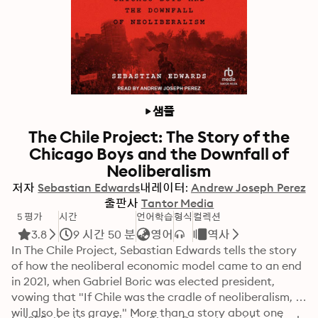
샘플
The Chile Project: The Story of the
Chicago Boys and the Downfall of
Neoliberalism
저자
Sebastian Edwards
내레이터:
Andrew Joseph Perez
출판사
Tantor Media
5 평가
시간
언어학습
형식
컬렉션
3.8
9 시간 50 분
영어
역사
In The Chile Project, Sebastian Edwards tells the story 
of how the neoliberal economic model came to an end 
in 2021, when Gabriel Boric was elected president, 
vowing that "If Chile was the cradle of neoliberalism, it 
will also be its grave." More than a story about one 