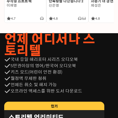
무작정 쇼트트랙
단톡방을 나갔습니다 2
사춘기 대 갱년기
이재영
신은영
제성은
4.7
4.8
4.8
언제 어디서나 스
토리텔
국내 유일 해리포터 시리즈 오디오북
5만권이상의 영어/한국어 오디오북
키즈 모드(어린이 안전 환경)
월정액 무제한 청취
언제든 취소 및 해지 가능
오프라인 액세스를 위한 도서 다운로드
인기
스토리텔 언리미티드