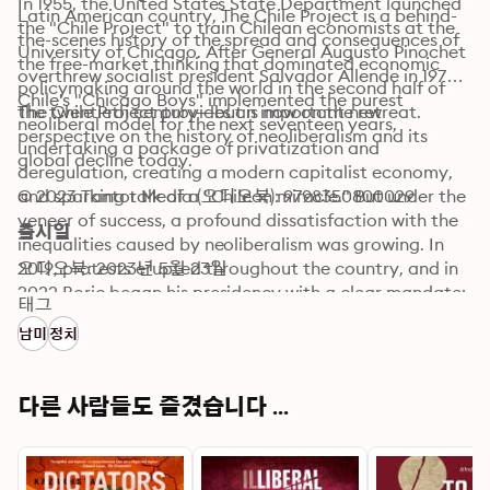
In 1955, the United States State Department launched 
Latin American country, The Chile Project is a behind-
the "Chile Project" to train Chilean economists at the 
the-scenes history of the spread and consequences of 
University of Chicago. After General Augusto Pinochet 
the free-market thinking that dominated economic 
overthrew socialist president Salvador Allende in 1973, 
policymaking around the world in the second half of 
Chile's "Chicago Boys" implemented the purest 
the twentieth century—but is now on the retreat.
The Chile Project provides an important new 
neoliberal model for the next seventeen years, 
perspective on the history of neoliberalism and its 
undertaking a package of privatization and 
global decline today.
deregulation, creating a modern capitalist economy, 
and sparking talk of a "Chilean miracle." But under the 
© 2023 Tantor Media (오디오북): 9798350800029
veneer of success, a profound dissatisfaction with the 
출시일
inequalities caused by neoliberalism was growing. In 
2019, protests erupted throughout the country, and in 
오디오북: 2023년 5월 23일
2022 Boric began his presidency with a clear mandate: 
태그
to end neoliberalismo.
남미
정치
다른 사람들도 즐겼습니다 ...