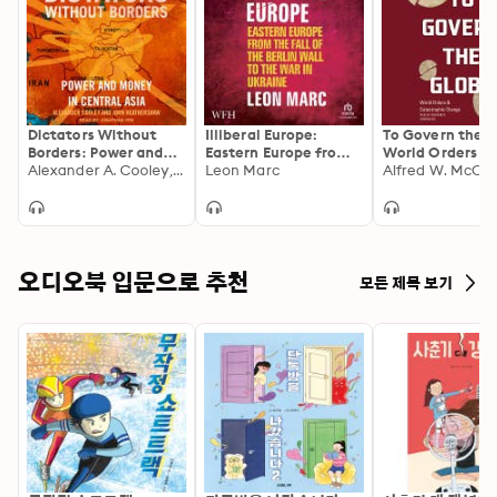
Dictators Without
Illiberal Europe:
To Govern the G
Borders: Power and
Eastern Europe from
World Orders a
Money in Central Asia
Alexander A. Cooley, PhD, John Heathershaw
the Fall of the Berlin
Leon Marc
Catastrophic C
Alfred W. McCo
Wall to the War in
Ukraine
오디오북 입문으로 추천
모든 제목 보기