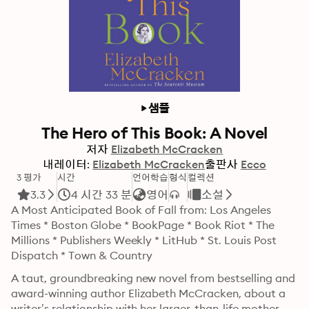
샘플
The Hero of This Book: A Novel
저자
Elizabeth McCracken
내레이터:
Elizabeth McCracken
출판사
Ecco
3 평가
시간
언어학습
형식
컬렉션
3.3
4 시간 33 분
영어
소설
A Most Anticipated Book of Fall from: Los Angeles 
Times * Boston Globe * BookPage * Book Riot * The 
Millions * Publishers Weekly * LitHub * St. Louis Post 
Dispatch * Town & Country
A taut, groundbreaking new novel from bestselling and 
award-winning author Elizabeth McCracken, about a 
writer’s relationship with her larger-than-life mother—