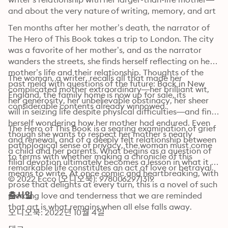
and about the very nature of writing, memory, and art
Ten months after her mother’s death, the narrator of 
The Hero of This Book takes a trip to London. The city 
was a favorite of her mother’s, and as the narrator 
wanders the streets, she finds herself reflecting on her 
mother’s life and their relationship. Thoughts of the 
The woman, a writer, recalls all that made her 
past meld with questions of the future: Back in New 
complicated mother extraordinary—her brilliant wit, 
England, the family home is now up for sale, its 
her generosity, her unbelievable obstinacy, her sheer 
considerable contents already winnowed.
will in seizing life despite physical difficulties—and finds 
herself wondering how her mother had endured. Even 
The Hero of This Book is a searing examination of grief 
though she wants to respect her mother’s nearly 
and renewal, and of a deeply felt relationship between 
pathological sense of privacy, the woman must come 
a child and her parents. What begins as a question of 
to terms with whether making a chronicle of this 
filial devotion ultimately becomes a lesson in what it 
remarkable life constitutes an act of love or betrayal.
means to write. At once comic and heartbreaking, with 
© 2022 Ecco (오디오북): 9780062971319
prose that delights at every turn, this is a novel of such 
piercing love and tenderness that we are reminded 
출시일
that art is what remains when all else falls away.
오디오북: 2022년 10월 4일