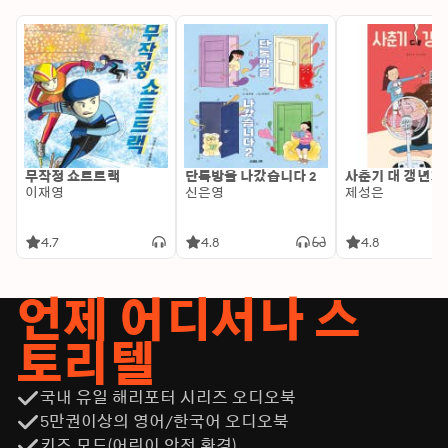
무작정 쇼트트랙
단톡방을 나갔습니다 2
사춘기 대 갱년기
이재영
신은영
제성은
4.7
4.8
4.8
언제 어디서나 스
토리텔
국내 유일 해리포터 시리즈 오디오북
5만권이상의 영어/한국어 오디오북
키즈 모드(어린이 안전 환경)