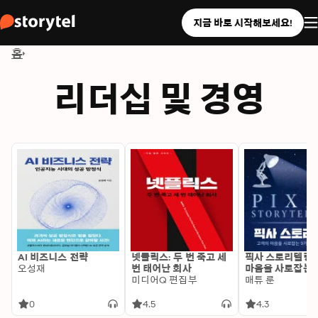
지금 바로 시작해보세요!
홈
리더십 및 경영
AI 비즈니스 전략
넷플릭스: 두 번 죽고 세
픽사 스토리텔링:
오성재
번 태어난 회사
마음을 사로잡는 
미디어Q 편집부
스토리 법칙
매튜 룬
0
4.5
4.3