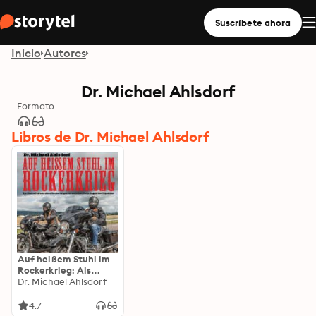
Suscríbete ahora
Inicio
Autores
Dr. Michael Ahlsdorf
Formato
Libros de Dr. Michael Ahlsdorf
Auf heißem Stuhl im
Rockerkrieg: Als
Chefredakteur eines
Dr. Michael Ahlsdorf
Rockermagazins
zwischen Hells Angels
4.7
und Bandidos