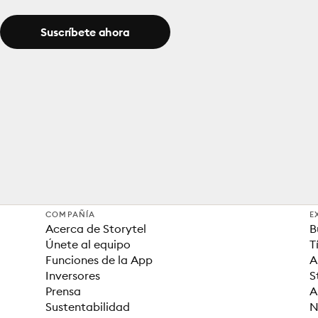
Suscríbete ahora
COMPAÑÍA
E
Acerca de Storytel
B
Únete al equipo
T
Funciones de la App
A
Inversores
S
Prensa
A
Sustentabilidad
N