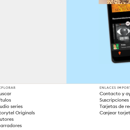
XPLORAR
ENLACES IMPOR
uscar
Contacto y a
ítulos
Suscripciones
udio series
Tarjetas de r
torytel Originals
Canjear tarje
utores
arradores