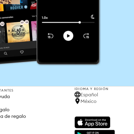
IDIOMA Y REGIÓN
TANTES
Español
yuda
México
egalo
ta de regalo