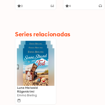
0
4
Series relacionadas
Luna Maiwald
Rügenkrimi
Emma Bieling