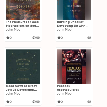
The Pleasures of God:
Battling Unbelief:
Meditations on God's
Defeating Sin with
Delight in Being God
John Piper
Superior Pleasure
John Piper
0
0
Good News of Great
Pecados
Joy: 25 Devotional
espetaculares
Readings for Advent
John Piper
John Piper
0
0