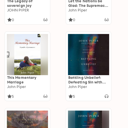
The Legacy of
Let the Nations be
sovereign joy
Glad: The Supremacy
JOHN PIPER
Of God In Missions
John Piper
0
0
This Momentary
Battling Unbelief:
Marriage
Defeating Sin with
John Piper
Superior Pleasure
John Piper
5
5