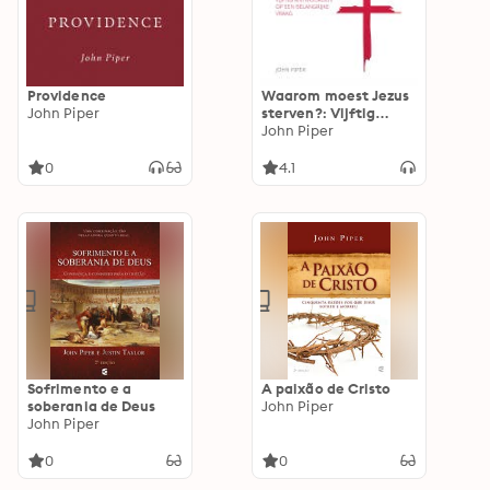
Providence
Waarom moest Jezus
John Piper
sterven?: Vijftig
antwoorden op een
John Piper
belangrijke vraag
0
4.1
Sofrimento e a
A paixão de Cristo
soberania de Deus
John Piper
John Piper
0
0