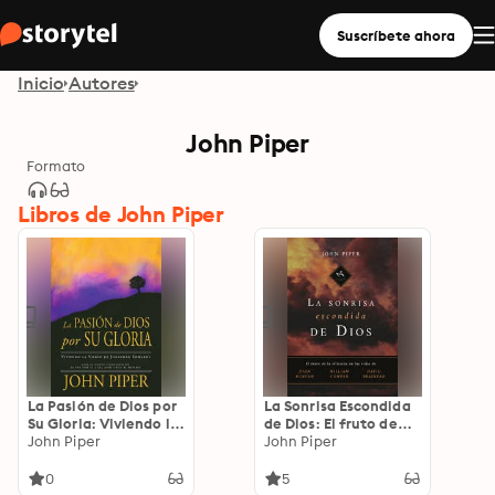
Suscríbete ahora
Inicio
Autores
John Piper
Formato
Libros de John Piper
La Pasión de Dios por
La Sonrisa Escondida
Su Gloria: Viviendo la
de Dios: El fruto de
Visión de Jonathan
John Piper
aflicción en las vidas
John Piper
Edwards
de Bunyan, Cowper y
Brainerd
0
5