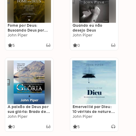
Fome por Deus:
Quando eu não
Buscando Deus por
desejo Deus
meio do Jejum e da
John Piper
John Piper
oração
5
0
A paixão de Deus por
Emerveillé par Dieu:
sua glória: Brado de
10 vérités de nature à
vitória
John Piper
bouleverser le monde
John Piper
0
5