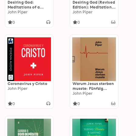
Desiring God:
Desiring God (Revised
Meditations of a
Edition): Meditations
Christian Hedonist
John Piper
of a Christian
John Piper
(Revised Edition)
Hedonist
0
0
Coronavirus y Cristo
Warum Jesus sterben
John Piper
musste: Fünfzig
Gründe für das Kreuz
John Piper
0
0