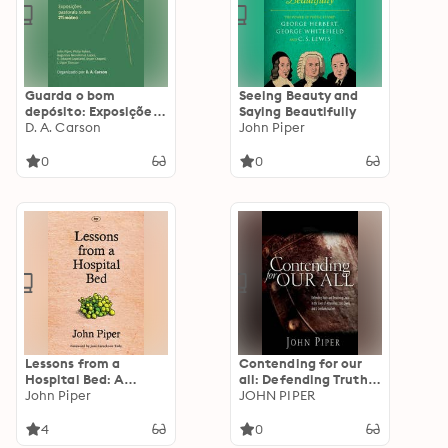
Guarda o bom
Seeing Beauty and
depósito: Exposições
Saying Beautifully
pastorais sobre
D. A. Carson
John Piper
2Timóteo
0
0
Lessons from a
Contending for our
Hospital Bed: A
all: Defending Truth
Spiritual Tonic For
John Piper
And Treasuring Christ
JOHN PIPER
Anyone Facing Illness
In The Lives Of
And Recovery
Athanasius, John
4
0
Owen And J. Gresham