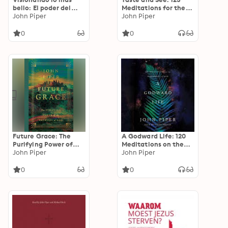
bello: El poder del
Meditations for the
esfuerzo poético en
John Piper
Godward Life
John Piper
la obra de George
Herbert, George
0
0
Whitefield y C. S.
Lewis
Future Grace: The
A Godward Life: 120
Purifying Power of
Meditations on the
the Promises of God
John Piper
Supremacy of God
John Piper
0
0