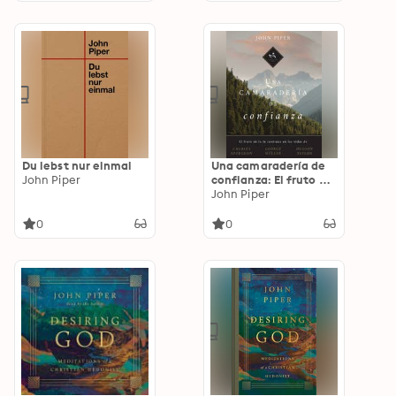
Du lebst nur einmal
Una camaradería de
John Piper
confianza: El fruto de
la fe continua en las
John Piper
vidas de Charles
Spurgeon, George
0
0
Müller y Hudson
Taylor