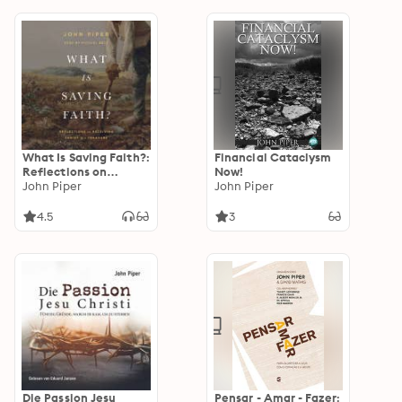
What Is Saving Faith?:
Financial Cataclysm
Reflections on
Now!
Receiving Christ as a
John Piper
John Piper
Treasure
4.5
3
Die Passion Jesu
Pensar - Amar - Fazer: