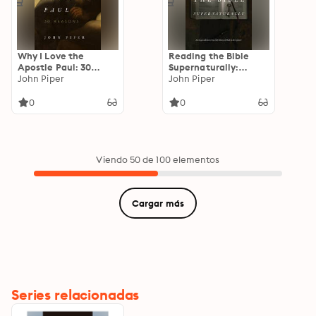
Why I Love the
Reading the Bible
Apostle Paul: 30
Supernaturally:
Reasons
John Piper
Seeing and Savoring
John Piper
the Glory of God in
Scripture
0
0
Viendo 50 de 100 elementos
Cargar más
Series relacionadas