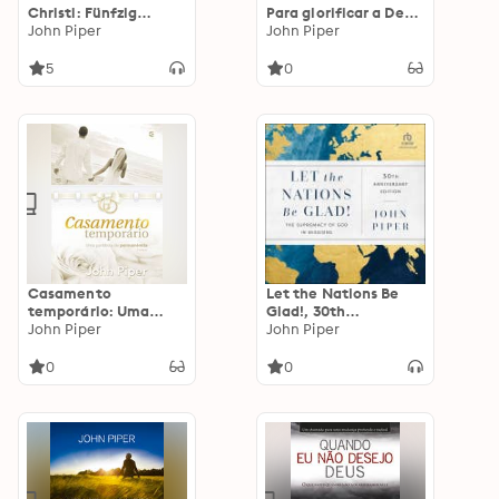
Christi: Fünfzig
Para glorificar a Deus
Gründe, warum er
John Piper
com o coração e a
John Piper
kam, um zu sterben
mente
5
0
Casamento
Let the Nations Be
temporário: Uma
Glad!, 30th
parábola de
John Piper
Anniversary Edition:
John Piper
permanência
The Supremacy of
God in Missions
0
0