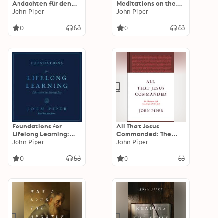
Andachten für den
Meditations on the
Advent
John Piper
Second Coming of
John Piper
Christ
0
0
Foundations for
All That Jesus
Lifelong Learning:
Commanded: The
Education in Serious
John Piper
Christian Life
John Piper
Joy
according to the
Gospels
0
0