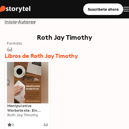
Suscríbete ahora
Inicio
Autores
Roth Jay Timothy
Formato
Libros de Roth Jay Timothy
Manipulative
Werbetexte: Ein
praktischer Ratgeber
Roth Jay Timothy
zur Erkennung und
Benennung von
0
beeinflussenden