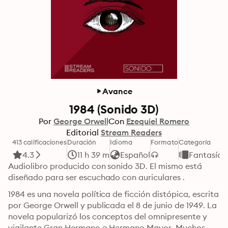
Avance
1984 (Sonido 3D)
Por
George Orwell
Con
Ezequiel Romero
Editorial
Stream Readers
413 calificaciones
Duración
Idioma
Formato
Categoría
4.3
11 h 39 m
Español
Fantasía
Audiolibro producido con sonido 3D. El mismo está 
diseñado para ser escuchado con auriculares .
1984 es una novela política de ficción distópica, escrita 
por George Orwell y publicada el 8 de junio de 1949. La 
novela popularizó los conceptos del omnipresente y 
vigilante Gran Hermano o Hermano Mayor. Muchos 