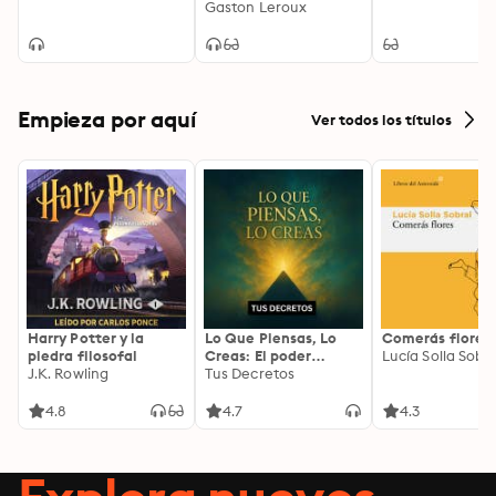
Gaston Leroux
Empieza por aquí
Ver todos los títulos
Harry Potter y la
Lo Que Piensas, Lo
Comerás flores
piedra filosofal
Creas: El poder
Lucía Solla Sobra
J.K. Rowling
invisible de tus
Tus Decretos
palabras, tu mente y
tu energía para
4.8
4.7
4.3
transformar tu
realidad desde
adentro