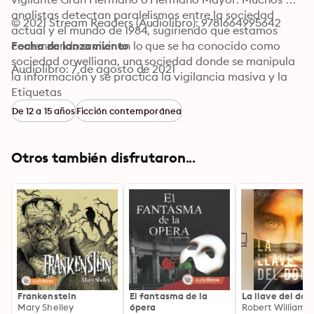
analistas detectan paralelismos entre la sociedad 
© 2021 Stream Readers (Audiolibro): 9781664995642
actual y el mundo de 1984, sugiriendo que estamos 
comenzando a vivir en lo que se ha conocido como 
Fecha de lanzamiento
sociedad orwelliana, una sociedad donde se manipula 
Audiolibro: 7 de agosto de 2021
la información y se practica la vigilancia masiva y la 
represión política y social."
Etiquetas
De 12 a 15 años
Ficción contemporánea
Otros también disfrutaron...
Frankenstein
El fantasma de la
La llave del dol
Mary Shelley
ópera