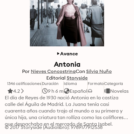
Avance
Antonia
Por
Nieves Concostrina
Con
Silvia Nuño
Editorial
Storyside
1346 calificaciones
Duración
Idioma
Formato
Categoría
4.2
9 h 6 m
Español
Novelas
El día de Reyes de 1930 nació Antonia en la castiza 
calle del Águila de Madrid. La Juana tenía casi 
cuarenta años cuando trajo al mundo a su primera y 
única hija, una criatura tan rolliza como las coliflores 
que despachaba en el mercado de Santa Isabel.

© 2017 Storyside (Audiolibro): 9789177912538