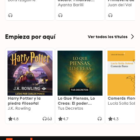
Premio Planeta 2018
Ayanta Barilli
2019
Juan del Val
Empieza por aquí
Ver todos los títulos
Harry Potter y la
Lo Que Piensas, Lo
Comerás flores
piedra filosofal
Creas: El poder
Lucía Solla Sobra
J.K. Rowling
invisible de tus
Tus Decretos
palabras, tu mente y
tu energía para
4.8
4.7
4.3
transformar tu
realidad desde
adentro