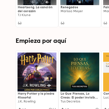
Heartsong. La canción
Renegados
Fai
del corazón
Marissa Meyer
Mar
TJ Klune
Empieza por aquí
Harry Potter y la piedra
Lo Que Piensas, Lo
Com
filosofal
Creas: El poder invisible
Luc
J.K. Rowling
de tus palabras, tu
Tus Decretos
mente y tu energía para