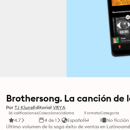
Brothersong. La canción de 
Por
TJ Klune
Editorial
VRYA
36 calificaciones
Colecciones
Idioma
Formato
Categoría
4.7
4 de 1
Español
No ficción
Último volumen de la saga éxito de ventas en Latinoamér