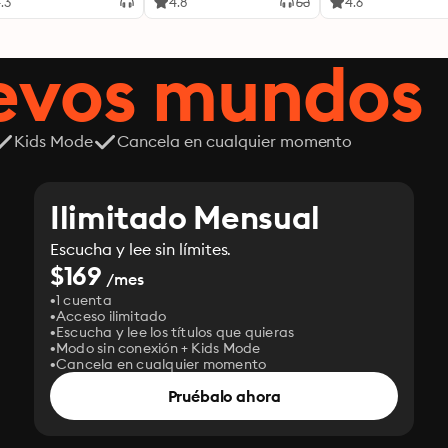
liberarte de la
.3
4.8
4.6
impulsividad emoc
entrenar tu mente
cultivar una prese
uevos mundos
serena que transf
cada decisión
Kids Mode
Cancela en cualquier momento
Ilimitado Mensual
Escucha y lee sin límites.
$169
/mes
1 cuenta
Acceso ilimitado
Escucha y lee los títulos que quieras
Modo sin conexión + Kids Mode
Cancela en cualquier momento
Pruébalo ahora