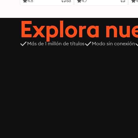
transformar tu realidad
4.8
4.7
4
desde adentro
Explora n
Más de 1 millón de títulos
Modo sin conexión