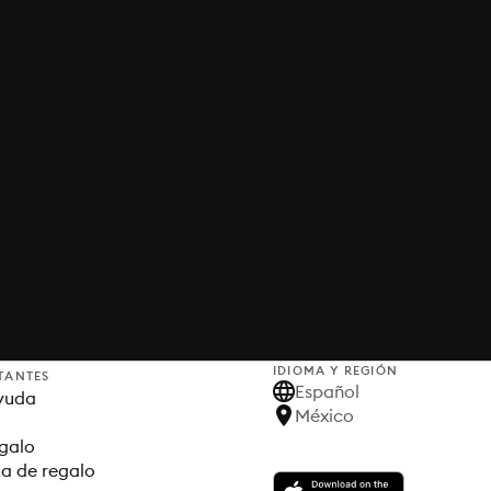
IDIOMA Y REGIÓN
TANTES
Español
yuda
México
egalo
ta de regalo