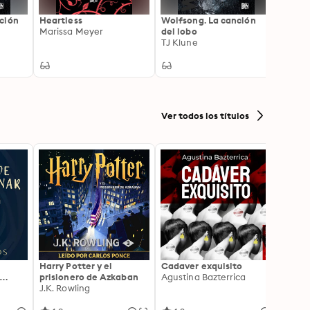
ción
Heartless
Wolfsong. La canción
Serend
Marissa Meyer
del lobo
como 
TJ Klune
Maris
Ver todos los títulos
Harry Potter y el
Cadaver exquisito
La Bib
prisionero de Azkaban
Agustina Bazterrica
Media
J.K. Rowling
Matt 