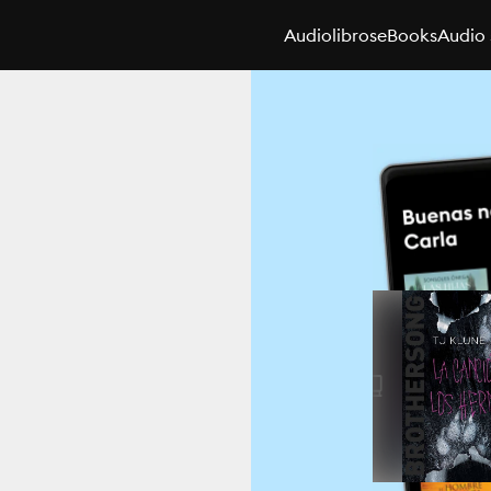
Audiolibros
eBooks
Audio 