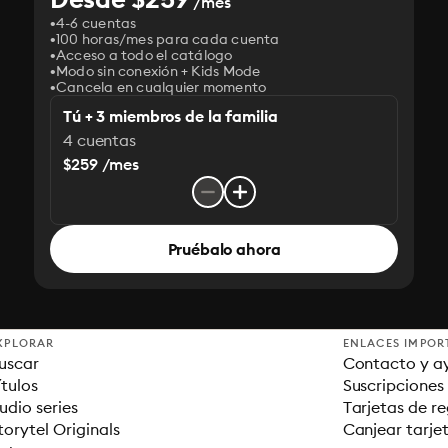
/mes
4-6 cuentas
100 horas/mes para cada cuenta
Acceso a todo el catálogo
Modo sin conexión + Kids Mode
Cancela en cualquier momento
Tú + 3 miembros de la familia
4 cuentas
$259 /mes
Pruébalo ahora
XPLORAR
ENLACES IMPOR
uscar
Contacto y a
ítulos
Suscripciones
udio series
Tarjetas de r
torytel Originals
Canjear tarje