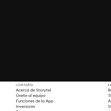
COMPAÑÍA
E
Acerca de Storytel
B
Únete al equipo
T
Funciones de la App
A
Inversores
S