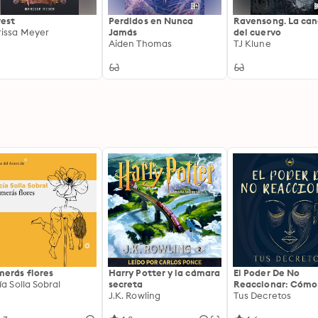
rest
Perdidos en Nunca
Ravensong. La can
issa Meyer
Jamás
del cuervo
Aiden Thomas
TJ Klune
erás flores
Harry Potter y la cámara
El Poder De No
ía Solla Sobral
secreta
Reaccionar: Cómo
J.K. Rowling
Controlar Tus
Tus Decretos
Emociones: Cómo