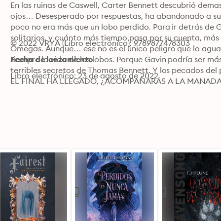
En las ruinas de Caswell, Carter Bennett descubrió demas
ojos… Desesperado por respuestas, ha abandonado a su 
poco no era más que un lobo perdido. Para ir detrás de G
solitarios, y cuánto más tiempo pasa por su cuenta, más
© 2022 VRYA (Libro electrónico): 9789877478303
Omegas. Aunque… ese no es el único peligro que lo aguar
siempre la vida de los lobos. Porque Gavin podría ser más
Fecha de lanzamiento
terribles secretos de Thomas Bennett. Y los pecados del p
Libro electrónico: 23 de agosto de 2022
EL FINAL HA LLEGADO, ¿ACOMPAÑARÁS A LA MANADA