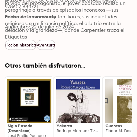
la vida del protagonista, el joven acosado realiza un 
9786071684721
peregrinaje a través de episodios inconexos —sus 
relaciones amorosas y familiares, sus inquietudes 
Fecha de lanzamiento
religiosas, su militancia política, el arbitrio entre la 
Audiolibro: 22 de julio de 2024
delación y la grandeza—, donde Carpentier traza el 
retrato fidedigno de una sociedad atada a tradiciones 
Etiquetas
y represiones apuntaladas en el simbolismo cristiano. El 
Ficción histórica
Aventura
traslape de voces, el monólogo interior como sintaxis 
melódica y el desgarramiento de la consciencia —
tanto de acción como discursivo— hacen de la novela 
Otros también disfrutaron...
el equivalente a una composición musical.
Siglo Pasado
Yakarta
Cuentos
(Desenlace)
Rodrigo Marquez Tizano
Fiódor M. Dostoi
José Emilio Pacheco