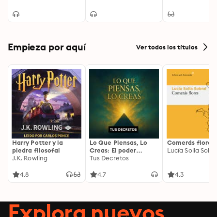
Empieza por aquí
Ver todos los títulos
Harry Potter y la
Lo Que Piensas, Lo
Comerás flores
piedra filosofal
Creas: El poder
Lucía Solla Sobra
J.K. Rowling
invisible de tus
Tus Decretos
palabras, tu mente y
tu energía para
4.8
4.7
4.3
transformar tu
realidad desde
adentro
Explora nuevos