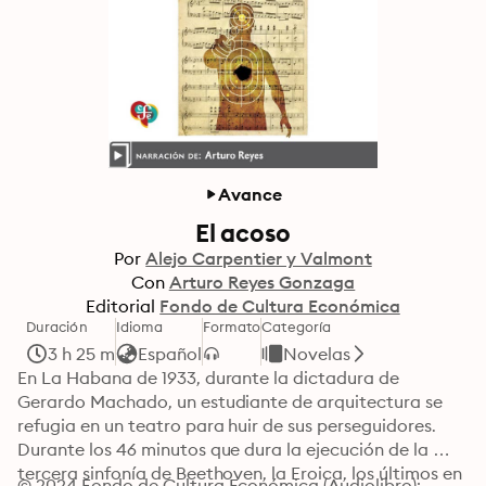
Avance
El acoso
Por
Alejo Carpentier y Valmont
Con
Arturo Reyes Gonzaga
Editorial
Fondo de Cultura Económica
Duración
Idioma
Formato
Categoría
3 h 25 m
Español
Novelas
En La Habana de 1933, durante la dictadura de 
Gerardo Machado, un estudiante de arquitectura se 
refugia en un teatro para huir de sus perseguidores. 
Durante los 46 minutos que dura la ejecución de la 
tercera sinfonía de Beethoven, la Eroica, los últimos en 
© 2024 Fondo de Cultura Económica (Audiolibro): 