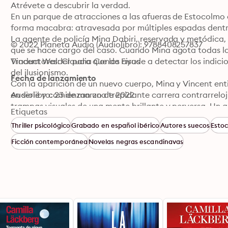
Atrévete a descubrir la verdad.

En un parque de atracciones a las afueras de Estocolmo 
forma macabra: atravesada por múltiples espadas dentro
La agente de policía Mina Dabiri, reservada y metódica, 
© 2022 Planeta Audio (Audiolibro): 9788408257837
que se hace cargo del caso. Cuando Mina agota todas las 
Vincent Walder para que los ayude a detectar los indici
Traductores: Claudia Conde Fisas
del ilusionismo.

Fecha de lanzamiento
Con la aparición de un nuevo cuerpo, Mina y Vincent ent
en serie y comienzan una trepidante carrera contrarreloj 
Audiolibro: 23 de marzo de 2022
trampas visuales de una mente brillante y perversa. Un a
Etiquetas
humana que no dejará indiferente a ningún lector.
Thriller psicológico
Grabado en español ibérico
Autores suecos
Esto
Ficción contemporánea
Novelas negras escandinavas