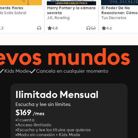
erás flores
Harry Potter y la cámara
El Poder De No
ía Solla Sobral
secreta
Reaccionar: Cómo
J.K. Rowling
Controlar Tus
Tus Decretos
Emociones: Cómo
liberarte de la
.3
4.8
4.6
impulsividad emoc
entrenar tu mente
cultivar una prese
uevos mundos
serena que transf
cada decisión
Kids Mode
Cancela en cualquier momento
Ilimitado Mensual
Escucha y lee sin límites.
$169
/mes
1 cuenta
Acceso ilimitado
Escucha y lee los títulos que quieras
Modo sin conexión + Kids Mode