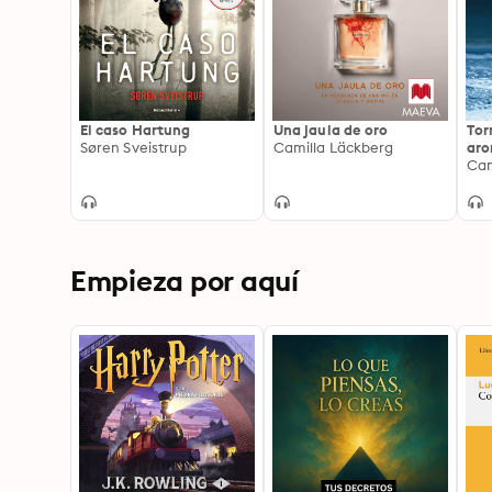
El caso Hartung
Una jaula de oro
Tor
Søren Sveistrup
Camilla Läckberg
aro
Cam
Empieza por aquí