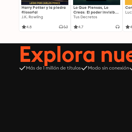
Harry Potter y la piedra
Lo Que Piensas, Lo
Com
filosofal
Creas: El poder invisible
Luc
J.K. Rowling
de tus palabras, tu
Tus Decretos
mente y tu energía para
transformar tu realidad
4.8
4.7
4
desde adentro
Explora n
Más de 1 millón de títulos
Modo sin conexión