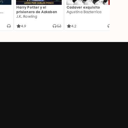
Harry Potter y el
Cadaver exquisito
La Bib
prisionero de Azkaban
Agustina Bazterrica
Media
J.K. Rowling
Matt 
4.9
4.2
4.2
ional,
 y
ncia
orma