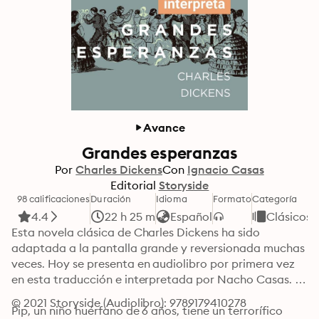
Avance
Grandes esperanzas
Por
Charles Dickens
Con
Ignacio Casas
Editorial
Storyside
98 calificaciones
Duración
Idioma
Formato
Categoría
4.4
22 h 25 m
Español
Clásicos
Esta novela clásica de Charles Dickens ha sido 
adaptada a la pantalla grande y reversionada muchas 
veces. Hoy se presenta en audiolibro por primera vez 
en esta traducción e interpretada por Nacho Casas. 

© 2021 Storyside (Audiolibro): 9789179410278
Pip, un niño huérfano de 6 años, tiene un terrorífico 