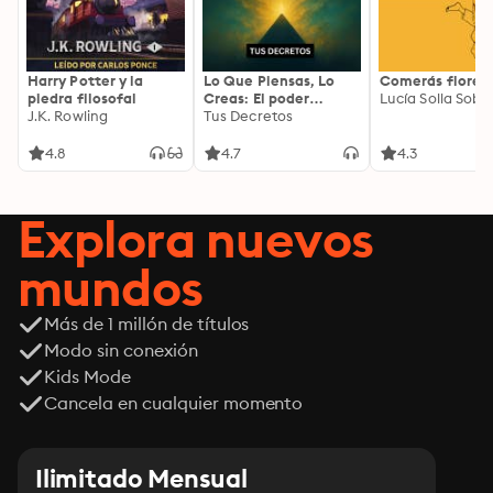
Harry Potter y la
Lo Que Piensas, Lo
Comerás flores
piedra filosofal
Creas: El poder
Lucía Solla Sobra
J.K. Rowling
invisible de tus
Tus Decretos
palabras, tu mente y
tu energía para
4.8
4.7
4.3
transformar tu
realidad desde
adentro
Explora nuevos
mundos
Más de 1 millón de títulos
Modo sin conexión
Kids Mode
Cancela en cualquier momento
Ilimitado Mensual