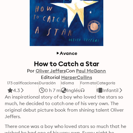
Avance
How to Catch a Star
Por
Oliver Jeffers
Con
Paul McGann
Editorial
HarperCollins
173 calificaciones
Duración
Idioma
Formato
Categoría
4.3
0 h 7 m
Inglés
Infantil
An inspirational story of a boy who loved the stars so 
much, he decided to catch one of his very own. The 
original debut picture book from shining talent Oliver 
Jeffers.
There once was a boy who loved stars so much that he 
wished he had one of his very own. Every night he 