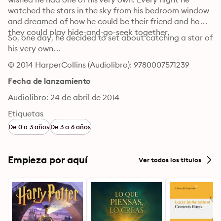
watched the stars in the sky from his bedroom window 
and dreamed of how he could be their friend and how 
they could play hide-and-go-seek together.
So, one day, he decided to set about catching a star of 
his very own…
© 2014 HarperCollins (Audiolibro): 9780007571239
Fecha de lanzamiento
Audiolibro: 24 de abril de 2014
Etiquetas
De 0 a 3 años
De 3 a 6 años
Empieza por aquí
Ver todos los títulos