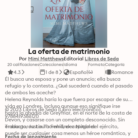
La oferta de matrimonio
Por
Mimi Matthews
Editorial
Libros de Seda
20 calificaciones
Colecciones
Idioma
Formato
Categoría
4.3
1 de 8
Español
Romance
Él busca una esposa y pone un anuncio; ella busca 
refugio y lo contesta. ¿Qué sucederá cuando el pasado 
de ambos les aceche?

Helena Reynolds haría lo que fuera por escapar de su 
vida en Londres, incluso aunque eso signifique irse 
© 2023 Libros de Seda (Libro electrónico): 
hasta la abadía de Greyfriar, en el norte de la costa de 
9788419386120
Devon, y casarse con un completo desconocido. Sin 
embargo, Justin Thornhill, ex capitán del ejército, 
Traductores: Laura Fernández Nogales
puede ser cualquier cosa menos un héroe romántico, y 
Fecha de lanzamiento