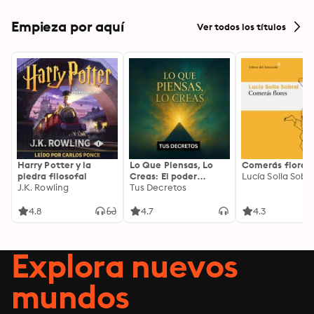
Empieza por aquí
Ver todos los títulos
Harry Potter y la
Lo Que Piensas, Lo
Comerás flores
piedra filosofal
Creas: El poder
Lucía Solla Sobra
J.K. Rowling
invisible de tus
Tus Decretos
palabras, tu mente y
tu energía para
4.8
4.7
4.3
transformar tu
realidad desde
adentro
Explora nuevos
mundos