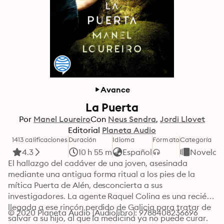
Avance
La Puerta
Por
Manel Loureiro
Con
Neus Sendra
Jordi Llovet
Editorial
Planeta Audio
1413 calificaciones
Duración
Idioma
Formato
Categoría
4.3
10 h 55 m
Español
Novelas
El hallazgo del cadáver de una joven, asesinada 
mediante una antigua forma ritual a los pies de la 
mítica Puerta de Alén, desconcierta a sus 
investigadores. La agente Raquel Colina es una recién 
llegada a ese rincón perdido de Galicia para tratar de 
© 2020 Planeta Audio (Audiolibro): 9788408236696
salvar a su hijo, al que la medicina ya no puede curar. 