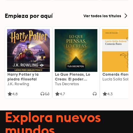
Empieza por aquí
Ver todos los títulos
Harry Potter y la
Lo Que Piensas, Lo
Comerás flores
piedra filosofal
Creas: El poder
Lucía Solla Sobra
J.K. Rowling
invisible de tus
Tus Decretos
palabras, tu mente y
tu energía para
4.8
4.7
4.3
transformar tu
realidad desde
adentro
Explora nuevos
mundos