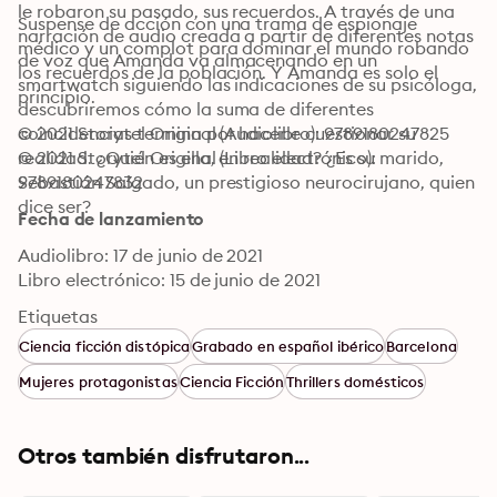
le robaron su pasado, sus recuerdos. A través de una 
Suspense de acción con una trama de espionaje 
narración de audio creada a partir de diferentes notas 
médico y un complot para dominar el mundo robando 
de voz que Amanda va almacenando en un 
los recuerdos de la población. Y Amanda es solo el 
smartwatch siguiendo las indicaciones de su psicóloga, 
principio.
descubriremos cómo la suma de diferentes 
coincidencias termina por hacerle cuestionar su 
© 2021 Storytel Original (Audiolibro): 9789180247825
realidad. ¿Quién es ella, en realidad? ¿Es su marido, 
© 2021 Storytel Original (Libro electrónico): 
Sebastián Salgado, un prestigioso neurocirujano, quien 
9789180247832
dice ser? 
Fecha de lanzamiento
Audiolibro: 17 de junio de 2021
Libro electrónico: 15 de junio de 2021
Etiquetas
Ciencia ficción distópica
Grabado en español ibérico
Barcelona
Mujeres protagonistas
Ciencia Ficción
Thrillers domésticos
Otros también disfrutaron...