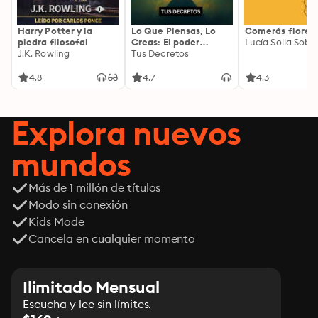
Harry Potter y la
Lo Que Piensas, Lo
Comerás flores
piedra filosofal
Creas: El poder
Lucía Solla Sobra
J.K. Rowling
invisible de tus
Tus Decretos
palabras, tu mente y
tu energía para
4.8
4.7
4.3
transformar tu
realidad desde
adentro
Explora nuevos
mundos
Más de 1 millón de títulos
Modo sin conexión
Kids Mode
Cancela en cualquier momento
Ilimitado Mensual
Escucha y lee sin límites.