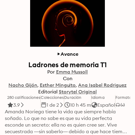
Avance
Ladrones de memoria T1
Por
Emma Mussoll
Con
Nacho Gijón
Esther Minguito
Ana Isabel Rodriguez
Editorial
Storytel Original
280 calificaciones
Colecciones
Duración
Idioma
Formato
C
3.9
1 de 2
10 h 45 m
Español
Amanda Noriega tiene la vida que siempre había 
soñado. Lo que no sabe es que su vida perfecta 
esconde un secreto: ella no es quien cree ser. Vive 
secuestrada —sin saberlo— debido a que hace tiempo 