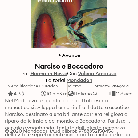
Avance
Narciso e Boccadoro
Por
Hermann Hesse
Con
Valerio Amoruso
Editorial
Mondadori
351 calificaciones
Duración
Idioma
Formato
Categoría
4.3
10 h 53 m
Italiano
Clásicos
Nel Medioevo leggendario del cattolicesimo 
monastico si sviluppa l'amicizia fra il dotto e ascetico 
Narciso, destinato a una brillante carriera religiosa al 
riparo dalle insidie del mondo, e Boccadoro, l'artista 
geniale e vagabondo, tentato dall'infinita ricchezza 
© 2020 Mondadori (Audiolibro): 9788852150456
della vita e segretamente innamorato anche della sua 