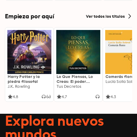
Empieza por aquí
Ver todos los títulos
Harry Potter y la
Lo Que Piensas, Lo
Comerás flores
piedra filosofal
Creas: El poder
Lucía Solla Sobra
J.K. Rowling
invisible de tus
Tus Decretos
palabras, tu mente y
tu energía para
4.8
4.7
4.3
transformar tu
realidad desde
adentro
Explora nuevos
mundos