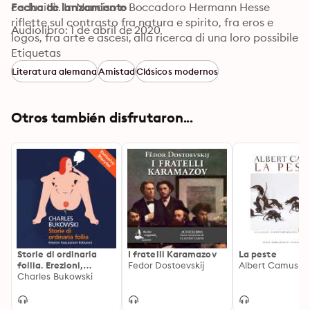
caducità. In Narciso e Boccadoro Hermann Hesse 
Fecha de lanzamiento
riflette sul contrasto fra natura e spirito, fra eros e 
Audiolibro: 1 de abril de 2020
logos, fra arte e ascesi, alla ricerca di una loro possibile 
conciliazione, e pone al lettore - in una limpida fusione 
Etiquetas
di favola simbolica e romanzo picaresco - i grandi, 
Literatura alemana
Amistad
Clásicos modernos
inquietanti interrogativi sulla condizione dell'uomo 
contemporaneo.
Otros también disfrutaron...
Storie di ordinaria
I fratelli Karamazov
La peste
follia. Erezioni,
Fedor Dostoevskij
Albert Camus
eiaculazioni,
Charles Bukowski
esibizioni