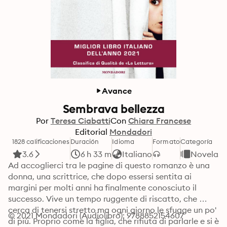
Avance
Sembrava bellezza
Por
Teresa Ciabatti
Con
Chiara Francese
Editorial
Mondadori
1828 calificaciones
Duración
Idioma
Formato
Categoría
3.6
6 h 33 m
Italiano
Novelas
Ad accoglierci tra le pagine di questo romanzo è una 
donna, una scrittrice, che dopo essersi sentita ai 
margini per molti anni ha finalmente conosciuto il 
successo. Vive un tempo ruggente di riscatto, che 
cerca di tenersi stretto ma ogni giorno le sfugge un po' 
© 2021 Mondadori (Audiolibro): 9788852154607
di più. Proprio come la figlia, che rifiuta di parlarle e si è 