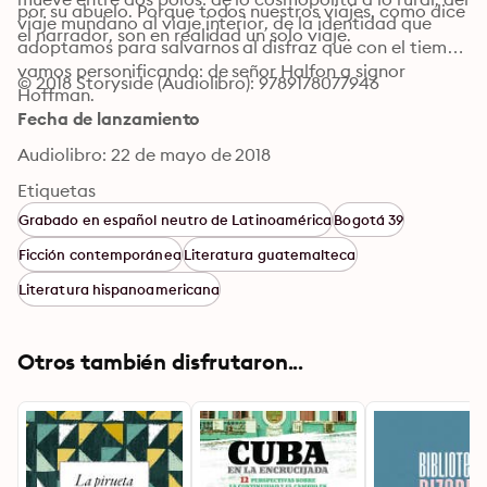
por su abuelo. Porque todos nuestros viajes, como dice 
viaje mundano al viaje interior, de la identidad que 
el narrador, son en realidad un solo viaje. 
adoptamos para salvarnos al disfraz que con el tiempo 
vamos personificando: de señor Halfon a signor 
© 2018 Storyside (Audiolibro): 9789178077946
Hoffman.
Fecha de lanzamiento
Audiolibro: 22 de mayo de 2018
Etiquetas
Grabado en español neutro de Latinoamérica
Bogotá 39
Ficción contemporánea
Literatura guatemalteca
Literatura hispanoamericana
Otros también disfrutaron...