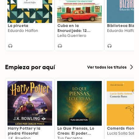
La pirueta
Cuba en la
Biblioteca Bizar
Eduardo Halfon
Encrucijada: 12
Eduardo Halfon
Perspectivas sobre la
Leila Guerriero
continuidad y el
cambio en la Habana
y en todo el pais (12
Perspectives on
continuity and
change in Havana
Empieza por aquí
Ver todos los títulos
and throughout the
country)
Harry Potter y la
Lo Que Piensas, Lo
Comerás flores
piedra filosofal
Creas: El poder
Lucía Solla Sobra
J.K. Rowling
invisible de tus
Tus Decretos