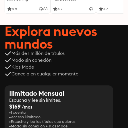
palabras, tu mente y
tu energía para
4.8
4.7
4.3
transformar tu
realidad desde
adentro
Explora nuevos
mundos
Más de 1 millón de títulos
Modo sin conexión
Kids Mode
Cancela en cualquier momento
Ilimitado Mensual
Escucha y lee sin límites.
$169
/mes
1 cuenta
Acceso ilimitado
Escucha y lee los títulos que quieras
Modo sin conexión + Kids Mode