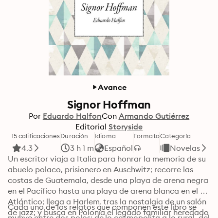
Avance
Signor Hoffman
Por
Eduardo Halfon
Con
Armando Gutiérrez
Editorial
Storyside
15 calificaciones
Duración
Idioma
Formato
Categoría
4.3
3 h 1 m
Español
Novelas
Un escritor viaja a Italia para honrar la memoria de su 
abuelo polaco, prisionero en Auschwitz; recorre las 
costas de Guatemala, desde una playa de arena negra 
en el Pacífico hasta una playa de arena blanca en el 
Atlántico; llega a Harlem, tras la nostalgia de un salón 
Cada uno de los relatos que componen este libro se 
de jazz; y busca en Polonia el legado familiar heredado 
mueve entre dos polos: de lo cosmopolita a lo rural, del 