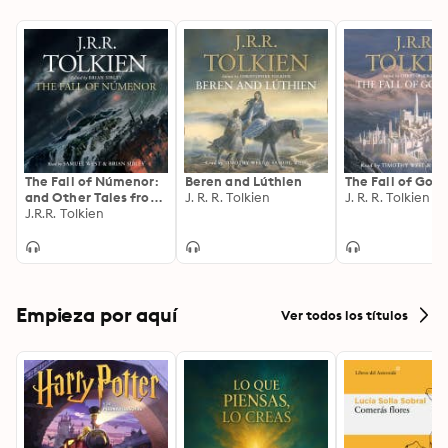
The Fall of Númenor:
Beren and Lúthien
The Fall of Gond
and Other Tales from
J. R. R. Tolkien
J. R. R. Tolkien
the Second Age of
J.R.R. Tolkien
Middle-earth
Empieza por aquí
Ver todos los títulos