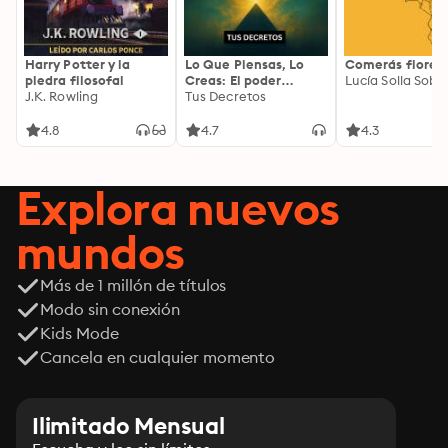
Harry Potter y la
Lo Que Piensas, Lo
Comerás flores
piedra filosofal
Creas: El poder
Lucía Solla Sobra
J.K. Rowling
invisible de tus
Tus Decretos
palabras, tu mente y
tu energía para
4.8
4.7
4.3
transformar tu
realidad desde
adentro
Explora nuevos
mundos
Más de 1 millón de títulos
Modo sin conexión
Kids Mode
Cancela en cualquier momento
Ilimitado Mensual