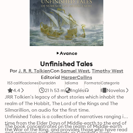
Avance
Unfinished Tales
Por
J. R. R. Tolkien
Con
Samuel West
Timothy West
Editorial
HarperCollins
153 calificaciones
Duración
Idioma
Formato
Categoría
4.4
21 h 53 m
Inglés
Novelas
JRR Tolkien’s legacy of short stories which inhabit the 
realm of The Hobbit, The Lord of the Rings and The 
Silmarillion, on audio for the first time.

Unfinished Tales is a collection of narratives ranging in 
time from the Elder Days of Middle-earth to the end of 
The book concentrates on the realm of Middle-earth 
the War of the Ring, and provides those who have read 
and comprises such elements as Gandalf’s lively 