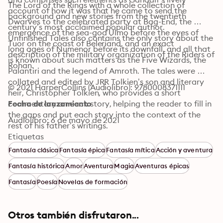
The Lord of the Rings with a whole collection of 
account of how it was that he came to send the 
background and new stories from the twentieth 
Dwarves to the celebrated party at Bag-End, the 
century’s most acclaimed popular author.
emergence of the sea-god Ulmo before the eyes of 
Unfinished Tales also contains the only story about the 
Tuor on the coast of Beleriand, and an exact 
long ages of Numenor before its downfall, and all that 
description of the military organization of the Riders of 
is known about such matters as the Five Wizards, the 
Rohan.
Palantiri and the legend of Amroth. The tales were 
collated and edited by JRR Tolkien’s son and literary 
© 2021 HarperCollins (Audiolibro): 9780008371111
heir, Christopher Tolkien, who provides a short 
commentary on each story, helping the reader to fill in 
Fecha de lanzamiento
the gaps and put each story into the context of the 
Audiolibro: 6 de mayo de 2021
rest of his father’s writings.
Etiquetas
Fantasía clásica
Fantasía épica
Fantasía mítica
Acción y aventura
Fantasía histórica
Amor
Aventura
Magia
Aventuras épicas
Fantasía
Poesía
Novelas de formación
Otros también disfrutaron...