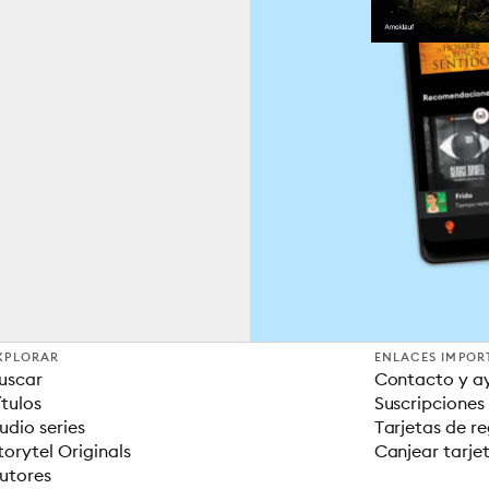
XPLORAR
ENLACES IMPOR
uscar
Contacto y a
ítulos
Suscripciones
udio series
Tarjetas de r
torytel Originals
Canjear tarje
utores