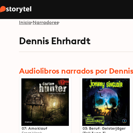
Inicio
Narradores
Dennis Ehrhardt
Audiolibros narrados por Denni
07: Amoklauf
03: Beruf: Geisterjäger