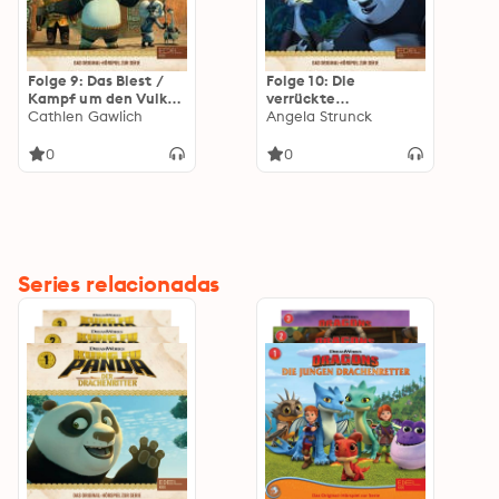
Folge 9: Das Biest /
Folge 10: Die
Kampf um den Vulkan
verrückte
(Das Original-Hörspiel
Cathlen Gawlich
Wissenschafterin /
Angela Strunck
zur Serie)
Apok-Ta-Pokalypse -
Teil 1+2 (Das Original-
0
0
Hörspiel zur Serie)
Series relacionadas