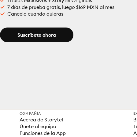
Títulos exclusivos + Storytel Originals
7 días de prueba gratis, luego $169 MXN al mes
Cancela cuando quieras
Suscríbete ahora
COMPAÑÍA
E
Acerca de Storytel
B
Únete al equipo
T
Funciones de la App
A