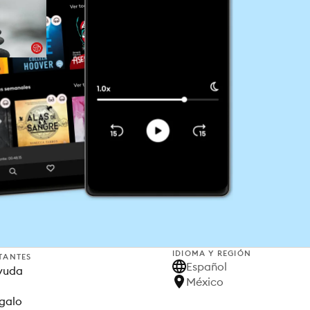
IDIOMA Y REGIÓN
TANTES
Español
yuda
México
egalo