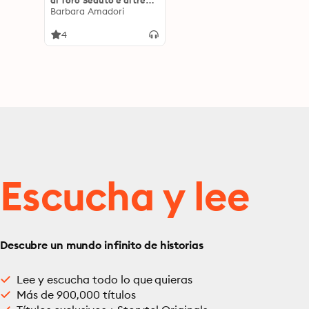
di Toro Seduto e altre
Entità Spirituali
Barbara Amadori
4
Escucha y lee
Descubre un mundo infinito de historias
Lee y escucha todo lo que quieras
Más de 900,000 títulos