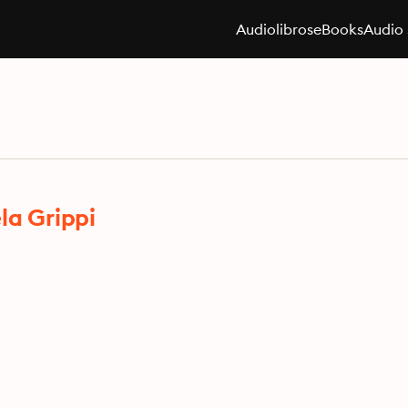
Audiolibros
eBooks
Audio 
la Grippi