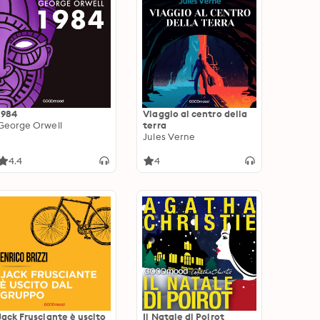
1984
Viaggio al centro della
George Orwell
terra
Jules Verne
4.4
4
Jack Frusciante è uscito
Il Natale di Poirot