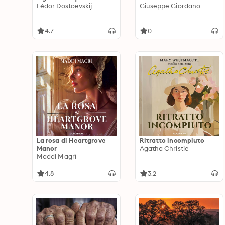
Fédor Dostoevskij
Giuseppe Giordano
4.7
0
La rosa di Heartgrove
Ritratto incompiuto
Manor
Agatha Christie
Maddi Magrì
4.8
3.2