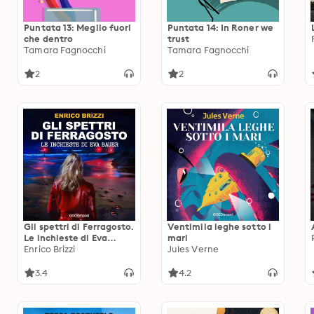
Puntata 13: Meglio fuori
Puntata 14: In Roner we
che dentro
trust
Tamara Fagnocchi
Tamara Fagnocchi
2
2
Gli spettri di Ferragosto.
Ventimila leghe sotto i
Le inchieste di Eva
mari
Bauer
Enrico Brizzi
Jules Verne
3.4
4.2