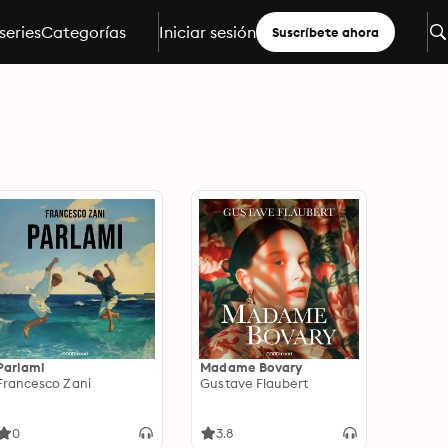
series
Categorías
Iniciar sesión
Suscríbete ahora
Parlami
Madame Bovary
Francesco Zani
Gustave Flaubert
0
3.8