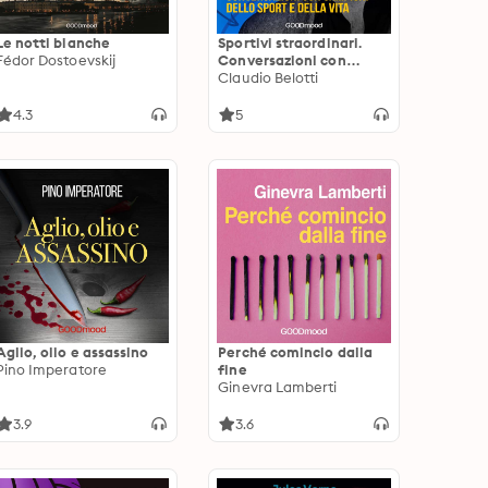
Le notti bianche
Sportivi straordinari.
Fédor Dostoevskij
Conversazioni con
campioni dello sport e
Claudio Belotti
della vita
4.3
5
Aglio, olio e assassino
Perché comincio dalla
Pino Imperatore
fine
Ginevra Lamberti
3.9
3.6