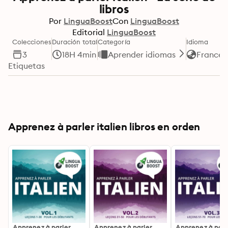
libros
Por
LinguaBoost
Con
LinguaBoost
Editorial
LinguaBoost
Colecciones
Duración total
Categoría
Idioma
3
18H 4min
Aprender idiomas
Francés
Etiquetas
Apprenez à parler italien libros en orden
Apprenez à parler
Apprenez à parler
Apprenez à parl