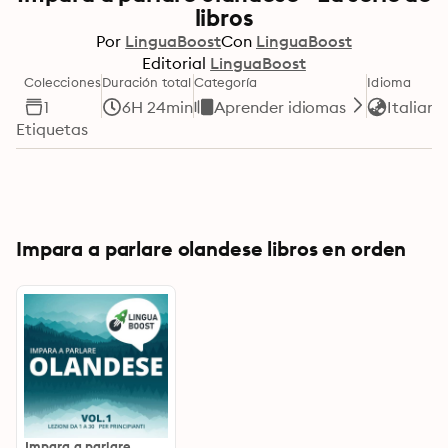
libros
Por
LinguaBoost
Con
LinguaBoost
Editorial
LinguaBoost
Colecciones
Duración total
Categoría
Idioma
1
6H 24min
Aprender idiomas
Italiano
Etiquetas
Impara a parlare olandese libros en orden
Impara a parlare