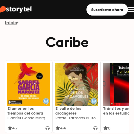
Suscríbete ahora
Inicio
Caribe
El amor en los
El valle de los
Tránsitos y umb
tiempos del cólera
arcángeles
en los estudios
Gabriel García Márquez
Rafael Tarradas Bultó
literarios
4.7
4.4
0