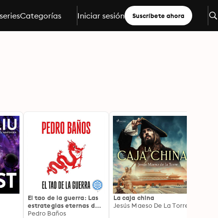
series
Categorías
Iniciar sesión
Suscríbete ahora
El tao de la guerra: Las
La caja china
The Te
estrategias eternas del
Jesús Maeso De La Torre
Hummi
poder chino
Pedro Baños
Novel
Lisa S