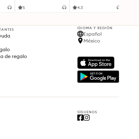
5
4.3
4.6
IDIOMA Y REGIÓN
TANTES
Español
yuda
México
egalo
ta de regalo
SÍGUENOS