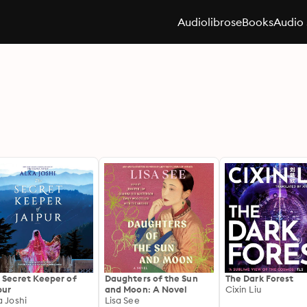
Audiolibros
eBooks
Audio 
 Secret Keeper of
Daughters of the Sun
The Dark Forest
pur
and Moon: A Novel
Cixin Liu
a Joshi
Lisa See