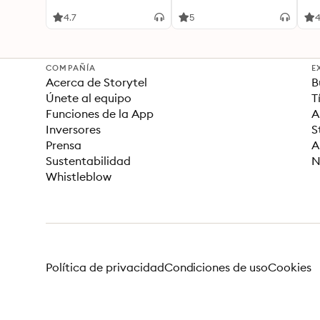
4.7
5
4
COMPAÑÍA
E
Acerca de Storytel
B
Únete al equipo
T
Funciones de la App
A
Inversores
S
Prensa
A
Sustentabilidad
N
Whistleblow
Política de privacidad
Condiciones de uso
Cookies