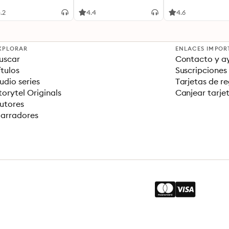
.2
4.4
4.6
XPLORAR
ENLACES IMPOR
uscar
Contacto y a
ítulos
Suscripciones
udio series
Tarjetas de r
torytel Originals
Canjear tarje
utores
arradores