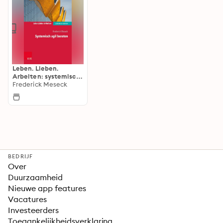
Leben. Lieben.
Arbeiten: systemisch
beraten
Frederick Meseck
BEDRIJF
Over
Duurzaamheid
Nieuwe app features
Vacatures
Investeerders
Toegankelijkheidsverklaring