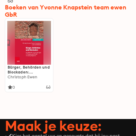
Boeken van Yvonne Knapstein team ewen
GbR
Bürger, Behörden und
Blockaden:
Konflikthafte
Christoph Ewen
Entscheidungen in
Planung und Politik
0
im Dialog begleiten
Maak je keuze:
Kies het aantal uur en accounts dat bij jou past