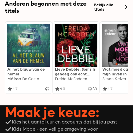
Anderen begonnen met deze
Bekijk alle
titels
titels
Al het blauw van de
Lieve Debbie: Soms is
Wat moed dat 
hemel
genoeg ook echt
mijn leven in fl
Mélissa Da Costa
genoeg...
Freida McFadden
Simon Keizer
4.7
4.3
4.7
Maak je keuze:
Kies het aantal uur en accounts dat bij jou past
Kids Mode - een veilige omgeving voor