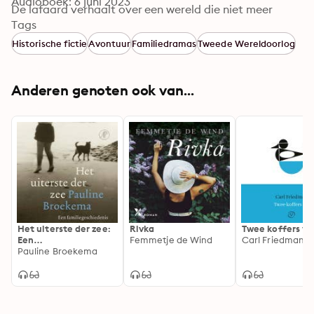
Audioboek: 6 juni 2023
De lafaard verhaalt over een wereld die niet meer 
bestaat en draait om de vraag: wat werd er allemaal 
Tags
niet verteld na de oorlog en hoe kun je de ander dan 
Historische fictie
Avontuur
Familiedramas
Tweede Wereldoorlog
ooit écht helemaal kennen - zelfs iemand die je zo na 
staat als je eigen broer?
Anderen genoten ook van...
Het uiterste der zee:
Rivka
Twee koffers vo
Een
Femmetje de Wind
Carl Friedman
familiegeschiedenis
Pauline Broekema