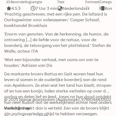
23 Beoordeling
Lengte
Taal
Formaat
Categori
4.5
7 Uur 3 min
Nederlands
Roman
'Prachtig geschreven, met een rijke pen. De lafaard is 
Oorlogswinter voor volwassenen.' Casper Schaaf, 
boekhandel Broekhuis
'Enorm van genoten. Van de herkenning, de humor, de 
ontroering [...] de liefde voor de natuur, voor de 
boerderij, de teloorgang van het platteland.' Stefan de 
Walle, acteur ITA
'Wat een bijzonder verhaal, met ooms om van te 
houden.' Adriaan van Dis
De markante broers Battus en Gait wonen heel hun 
leven al samen in de ouderlijke boerderij aan de rand 
van Apeldoorn. Ze eten wat het land hun biedt, stropen 
af en toe een konijn, halen sterke verhalen op over de 
oorlog en delen lief en leed. Jaren na hun dood ontdekt 
© 2023 Nieuw Amsterdam (Audioboek): 9789046831502
hun neef Rudolf dat de werkelijkheid echter heel anders 
in elkaar steekt dan is verteld. Een van de broers blijkt 
Verschijnt op
zijn oorlogsverleden altijd te hebben verzwegen. 
