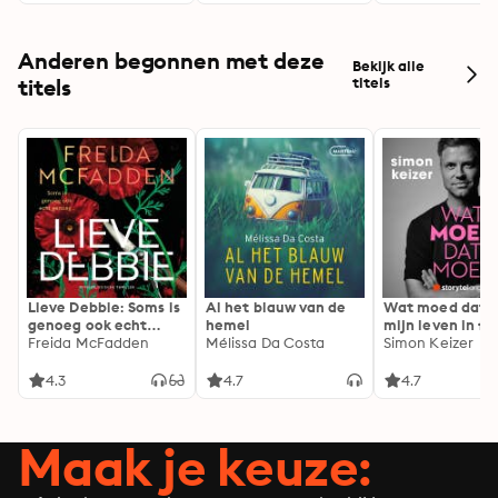
Anderen begonnen met deze
Bekijk alle
titels
titels
Lieve Debbie: Soms is
Al het blauw van de
Wat moed dat 
genoeg ook echt
hemel
mijn leven in fl
genoeg...
Freida McFadden
Mélissa Da Costa
Simon Keizer
4.3
4.7
4.7
Maak je keuze: