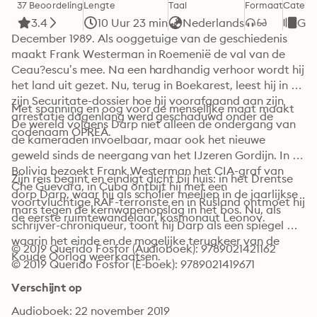
37 Beoordeling
Lengte
Taal
Formaat
Catego
3.4
10 Uur 23 min
Nederlands
Ges
December 1989. Als ooggetuige van de geschiedenis 
maakt Frank Westerman in Roemenië de val van de 
Ceau?escu’s mee. Na een hardhandig verhoor wordt hij 
het land uit gezet. Nu, terug in Boekarest, leest hij in 
zijn Securitate-dossier hoe hij voorafgaand aan zijn 
Met spanning en oog voor de menselijke maat maakt 
arrestatie dagenlang werd geschaduwd onder de 
De wereld volgens Darp niet alleen de ondergang van 
codenaam OPREA.
de kameraden invoelbaar, maar ook het nieuwe 
geweld sinds de neergang van het IJzeren Gordijn. In 
Bolivia bezoekt Frank Westerman het CIA-graf van 
Zijn reis begint en eindigt dicht bij huis: in het Drentse 
Che Guevara, in Cuba ontbijt hij met een 
dorp Darp, waar hij als scholier meeliep in de jaarlijkse 
voortvluchtige RAF-terroriste en in Rusland ontmoet hij 
mars tegen de kernwapenopslag in het bos. Nu, als 
de eerste ruimtewandelaar, kosmonaut Leonov.
schrijver-chroniqueur, toont hij Darp als een spiegel 
waarin het einde en de mogelijke terugkeer van de 
© 2019 Querido Fosfor (Audioboek): 9789021421162
Koude Oorlog weerkaatsen.
© 2019 Querido Fosfor (E-boek): 9789021419671
Verschijnt op
Audioboek: 22 november 2019