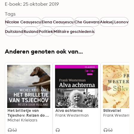
E-boek: 25 oktober 2019
Tags
Nicolae Ceaușescu
Elena Ceaușescu
Che Guevara
Aleksej Leonov
Duitsland
Rusland
Politiek
Militaire geschiedenis
Anderen genoten ook van...
Het brilletje van
Alva achterna
Stikvallei
Tsjechov: Reizen door
Frank Westerman
Frank Westerm
Rusland
Michel Krielaars