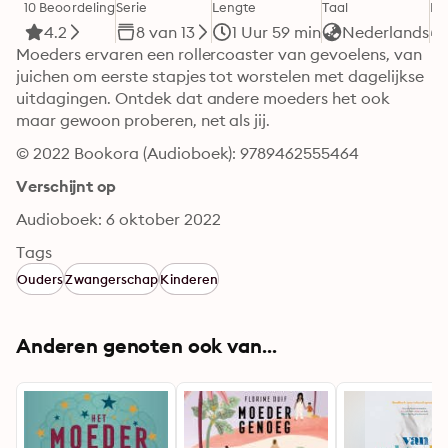
10 Beoordeling
Serie
Lengte
Taal
Fo
4.2
8 van 13
1 Uur 59 min
Nederlands
Moeders ervaren een rollercoaster van gevoelens, van 
juichen om eerste stapjes tot worstelen met dagelijkse 
uitdagingen. Ontdek dat andere moeders het ook 
maar gewoon proberen, net als jij.
© 2022 Bookora (Audioboek): 9789462555464
Verschijnt op
Audioboek: 6 oktober 2022
Tags
Ouders
Zwangerschap
Kinderen
Anderen genoten ook van...