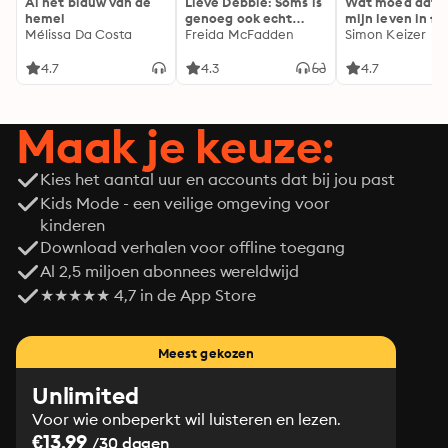
Al het blauw van de
Lieve Debbie: Soms is
Wat moed dat 
hemel
genoeg ook echt
mijn leven in fl
Mélissa Da Costa
genoeg...
Freida McFadden
Simon Keizer
4.7
4.3
4.7
Maak je keuze:
Kies het aantal uur en accounts dat bij jou past
Kids Mode - een veilige omgeving voor
kinderen
Download verhalen voor offline toegang
Al 2,5 miljoen abonnees wereldwijd
★★★★★ 4,7 in de App Store
Meest gekozen
Unlimited
Voor wie onbeperkt wil luisteren en lezen.
€13.99
/30 dagen