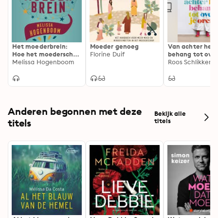
Het moederbrein:
Moeder genoeg
Van achter het
Hoe het moederschap
Florine Duif
behang tot over
je lichaam, geest en
Melissa Hogenboom
oren: handboek
identiteit vormt
relaxed opvoed
Anderen begonnen met deze
Bekijk alle
titels
titels