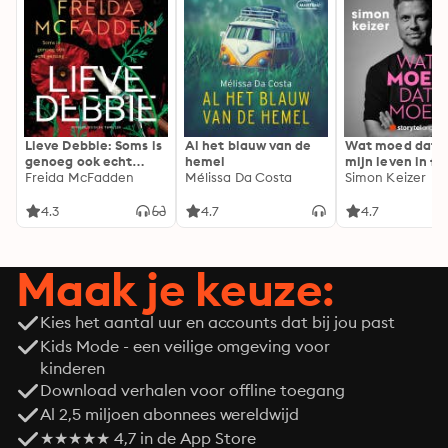
Lieve Debbie: Soms is
Al het blauw van de
Wat moed dat 
genoeg ook echt
hemel
mijn leven in fl
genoeg...
Freida McFadden
Mélissa Da Costa
Simon Keizer
4.3
4.7
4.7
Maak je keuze:
Kies het aantal uur en accounts dat bij jou past
Kids Mode - een veilige omgeving voor
kinderen
Download verhalen voor offline toegang
Al 2,5 miljoen abonnees wereldwijd
★★★★★ 4,7 in de App Store