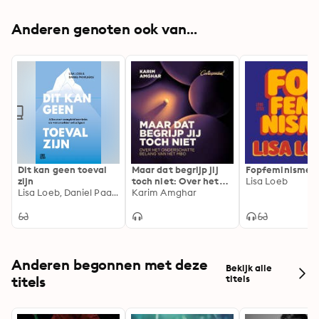
Anderen genoten ook van...
Dit kan geen toeval
Maar dat begrijp jij
Fopfeminisme
zijn
toch niet: Over het
Lisa Loeb
Lisa Loeb, Daniel Paarlberg
onderschatte belang
Karim Amghar
van het mbo
Anderen begonnen met deze
Bekijk alle
titels
titels