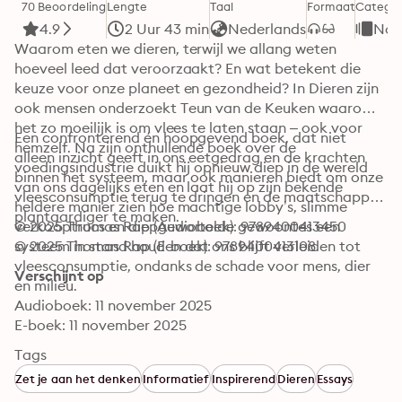
70 Beoordeling
Lengte
Taal
Formaat
Categor
4.9
2 Uur 43 min
Nederlands
Non-
Waarom eten we dieren, terwijl we allang weten 
hoeveel leed dat veroorzaakt? En wat betekent die 
keuze voor onze planeet en gezondheid? In Dieren zijn 
ook mensen onderzoekt Teun van de Keuken waarom 
het zo moeilijk is om vlees te laten staan – ook voor 
Een confronterend én hoopgevend boek, dat niet 
hemzelf. Na zijn onthullende boek over de 
alleen inzicht geeft in ons eetgedrag en de krachten 
voedingsindustrie duikt hij opnieuw diep in de wereld 
binnen het systeem, maar ook manieren biedt om onze 
van ons dagelijks eten en laat hij op zijn bekende 
vleesconsumptie terug te dringen en de maatschappij 
heldere manier zien hoe machtige lobby’s, slimme 
plantaardiger te maken.
verkooptrucs en diepgewortelde gewoontes een 
© 2025 Thomas Rap (Audioboek): 9789400413450
systeem in stand houden dat ons blijft verleiden tot 
© 2025 Thomas Rap (E-boek): 9789400413108
vleesconsumptie, ondanks de schade voor mens, dier 
Verschijnt op
en milieu.
Audioboek: 11 november 2025
E-boek: 11 november 2025
Tags
Zet je aan het denken
Informatief
Inspirerend
Dieren
Essays