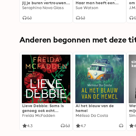
jij je buren vertrouwen
Haar man heeft een
om 
als je leven ervan
Seraphina Nova Glass
geheim, hoever zal hij
Sue Watson
Ze 
J.M
afhing?
gaan om het te
verbergen
Anderen begonnen met deze tit
Lieve Debbie: Soms is
Al het blauw van de
Wat
genoeg ook echt
hemel
mij
genoeg...
Freida McFadden
Mélissa Da Costa
Sim
4.3
4.7
4