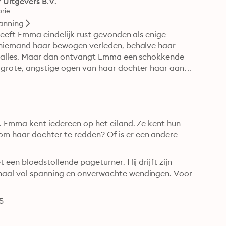
 Uitgevers B.V.
rie
anning
heeft Emma eindelijk rust gevonden als enige 
t niemand haar bewogen verleden, behalve haar 
ar alles. Maar dan ontvangt Emma een schokkende 
e grote, angstige ogen van haar dochter haar aan. 
. Emma kent iedereen op het eiland. Ze kent hun 
m haar dochter te redden? Of is er een andere 
 een bloedstollende pageturner. Hij drijft zijn 
haal vol spanning en onverwachte wendingen. Voor 
5