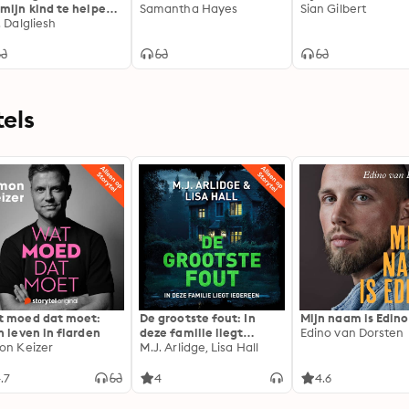
mijn kind te helpen.
Samantha Hayes
Sian Gilbert
wil mijn leven stelen.
. Dalgliesh
els
 moed dat moet:
De grootste fout: In
Mijn naam is Edino
n leven in flarden
deze familie liegt
Edino van Dorsten
on Keizer
iedereen
M.J. Arlidge, Lisa Hall
.7
4
4.6