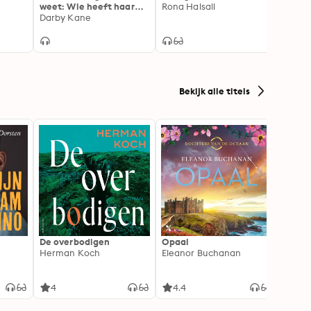
weet: Wie heeft haar
Rona Halsall
Ruth 
wraakplannen verstoord
Darby Kane
door haar man te
vermoorden?
Bekijk alle titels
De overbodigen
Opaal
De No
Herman Koch
Eleanor Buchanan
Zeven
gehei
Soray
liefde
4
4.4
4.3