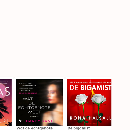
Wat de echtgenote
De bigamist
De vro