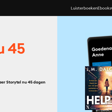
Luisterboeken
Ebooks
u 45
eer Storytel nu 45 dagen