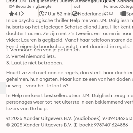
Door
J.M. Dalgliesh
Met
Judith Amsenga
Uitgever
Xander
104 Beoordeling
Lengte
Taal
Formaat
Catego
4.1
7 Uur 52 min
Nederlands
Sp
In de psychologische thriller Help me van J.M. Dalgliesh 
huisarts op het afgelegen Schotse eiland Jura. Hier ken
dochter Lauren. Ze zijn met z'n tweeën, en Lauren is ha
video: Lauren is gegijzeld. Vanaf haar telefoon staren d
Een dreigende boodschap volgt, met daarin drie regels:
1. Vermoord één van je patiënten.

2. Vertel niemand iets.

3. Laat je niet betrappen.
Houdt ze zich niet aan de regels, dan sterft haar dochter
geheimen, hun angsten. Maar kan ze een van hen doden o
uitweg... voor het te laat is?
In Help me keert bestsellerauteur J.M. Dalgliesh terug met
personages weer tot het uiterste in een beklemmend ver
lezers van De hulp.
© 2025 Xander Uitgevers B.V. (Audioboek): 978940162513
© 2025 Xander Uitgevers B.V. (E-boek): 9789401624886