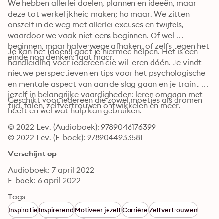
We hebben allerlei doelen, plannen en ideeën, maar 
deze tot werkelijkheid maken; ho maar. We zitten 
onszelf in de weg met allerlei excuses en twijfels, 
waardoor we vaak niet eens beginnen. Of wel 
beginnen, maar halverwege afhaken, of zelfs tegen het 
Je kan het (doen!) gaat je hiermee helpen. Het is een 
einde nog denken: laat maar.
handleiding voor iedereen die wil leren dóén. Je vindt 
nieuwe perspectieven en tips voor het psychologische 
en mentale aspect van aan de slag gaan en je traint 
jezelf in belangrijke vaardigheden: leren omgaan met 
Geschikt voor iedereen die zowel moetjes als dromen 
tijd, falen, zelfvertrouwen ontwikkelen en meer.
heeft en wel wat hulp kan gebruiken.
© 2022 Lev. (Audioboek): 9789046176399
© 2022 Lev. (E-boek): 9789044933581
Verschijnt op
Audioboek: 7 april 2022
E-boek: 6 april 2022
Tags
Inspiratie
Inspirerend
Motiveer jezelf
Carrière
Zelfvertrouwen