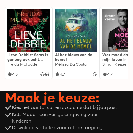
Lieve Debbie: Soms is
Al het blauw van de
Wat moed dat 
genoeg ook echt
hemel
mijn leven in fl
genoeg...
Freida McFadden
Mélissa Da Costa
Simon Keizer
4.3
4.7
4.7
Maak je keuze:
Kies het aantal uur en accounts dat bij jou past
Kids Mode - een veilige omgeving voor
kinderen
Download verhalen voor offline toegang