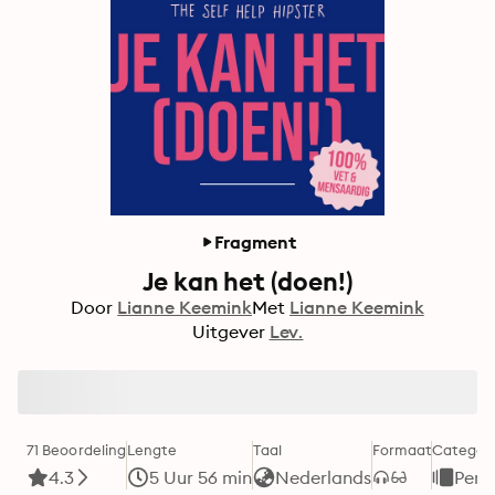
Fragment
Je kan het (doen!)
Door
Lianne Keemink
Met
Lianne Keemink
Uitgever
Lev.
71 Beoordeling
Lengte
Taal
Formaat
Categori
4.3
5 Uur 56 min
Nederlands
Pers