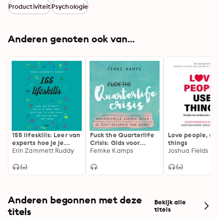
Productiviteit
Psychologie
Anderen genoten ook van...
155 lifeskills: Leer van
Fuck the Quarterlife
Love people, us
experts hoe je je
Crisis: Gids voor
things
inbox temt, een plant
Erin Zammett Ruddy
omgaan met
Femke Kamps
in leven houdt, nee
keuzestress,
zegt en nog veel meer
prestatiedruk en
burn-out
Anderen begonnen met deze
Bekijk alle
titels
titels